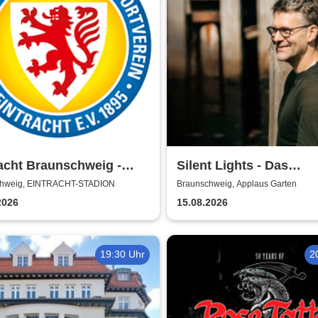
acht Braunschweig -
Silent Lights - Das
n 2026/27
Mitternachtskonzert
chweig, EINTRACHT-STADION
Braunschweig, Applaus Garten
2026
15.08.2026
19:30 Uhr
2