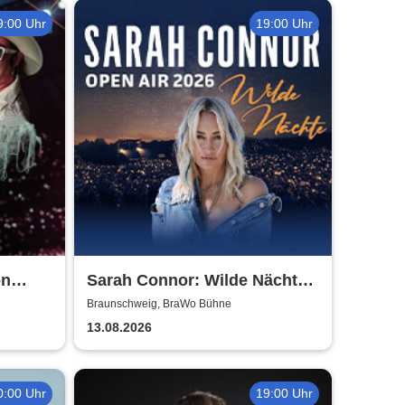
9:00 Uhr
19:00 Uhr
on
Sarah Connor: Wilde Nächte -
Open Air 2026
Braunschweig, BraWo Bühne
13.08.2026
0:00 Uhr
19:00 Uhr