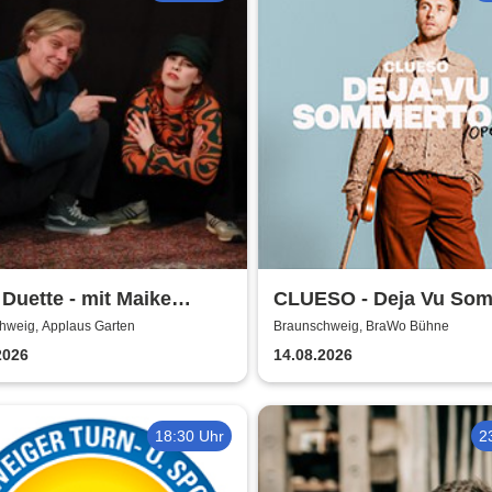
 Duette - mit Maike
CLUESO - Deja Vu So
bs & Markus Schultze
Open Air
hweig, Applaus Garten
Braunschweig, BraWo Bühne
2026
14.08.2026
18:30 Uhr
2