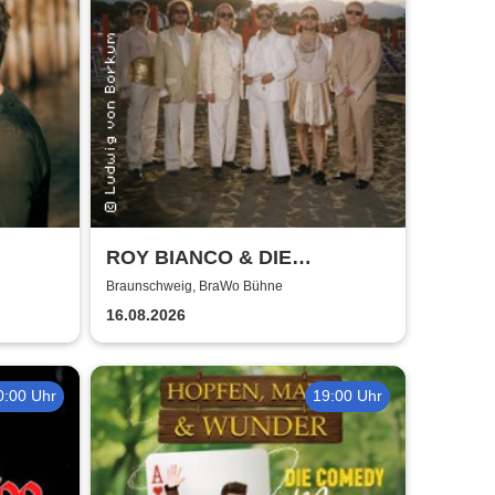
ROY BIANCO & DIE
ABBRUNZATI BOYS - LIVE
Braunschweig, BraWo Bühne
2026
16.08.2026
0:00 Uhr
19:00 Uhr