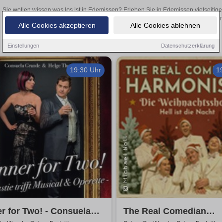
Sie wollen wissen was los ist in Edemissen? Erleben Sie in Edemissen vielseitig
Theateraufführungen oder aufregende Veranstaltungen in Edemissen –
Alle Cookies akzeptieren
Alle Cookies ablehnen
Einstellungen
Datenschutzerklärung
19:30 Uhr
1
r for Two! - Consuela
The Real Comedian