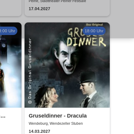
das Musical | Theater Liberi
Peine, Stadttheater Peiner Festsäle
ist die
17.04.2027
8:00 Uhr
18:00 Uhr
e
Gruseldinner - Dracula
Wendeburg, Wendezeller Stuben
14.03.2027