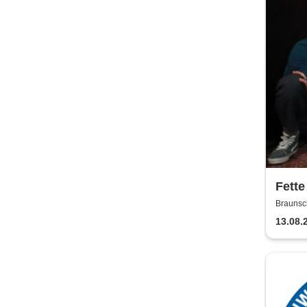
Fette
Jaco
Braunsc
13.08.