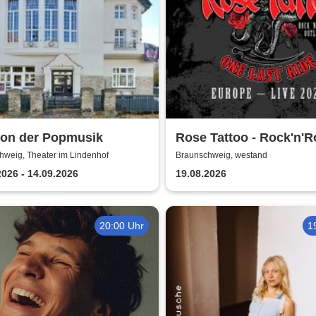
kon der Popmusik
Rose Tattoo - Rock'n'Ro
Outlaws – One Last Ri
hweig, Theater im Lindenhof
Braunschweig, westand
2026 - 14.09.2026
19.08.2026
20:00 Uhr
1