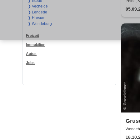
Gran
❯ Ilsede
Peine, S
❯ Vechelde
05.09.
❯ Lengede
❯ Harsum
❯ Wendeburg
Freizeit
Immobilien
Autos
Jobs
Gruse
Hyde
Wendebu
18.10.