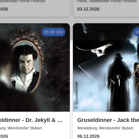
d & Helge Thomas
Harmonists - Die
tadttheater Peiner Festsäle
Peine, Stadttheater Peiner Festsäle
Weihnachtsshow - Hell 
2026
03.12.2026
Nacht
18:00 Uhr
1
ldinner - Dr. Jekyll & Mr.
Gruseldinner - Jack th
Ripper
rg, Wendezeller Stuben
Wendeburg, Wendezeller Stuben
2026
06.12.2026