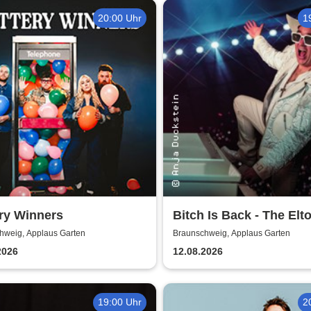
20:00 Uhr
1
ry Winners
Bitch Is Back - The Elt
John Show
hweig, Applaus Garten
Braunschweig, Applaus Garten
2026
12.08.2026
19:00 Uhr
2