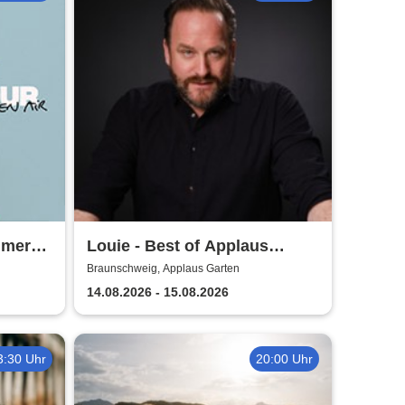
mmer
Louie - Best of Applaus
Garten
Braunschweig, Applaus Garten
14.08.2026 - 15.08.2026
3:30 Uhr
20:00 Uhr