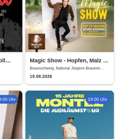
ll
Magic Show - Hopfen, Malz &
de
Wunder - Kevin Köneke
Braunschweig, National Jürgens Brauerei
GmbH
19.08.2026
9:00 Uhr
19:00 Uhr