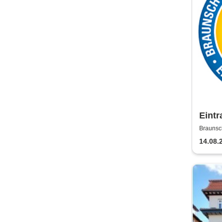
Eintr
Saiso
Brauns
14.08.