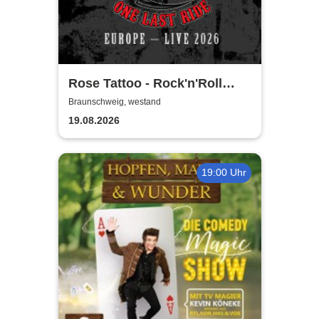
Rose Tattoo - Rock'n'Roll
Outlaws – One Last Ride
Braunschweig, westand
19.08.2026
19:00 Uhr