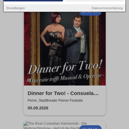
Einstellungen
Datenschutzerklärung
19:30 Uhr
Dinner for Two! - Consuela
Grand & Helge Thomas
Peine, Stadttheater Peiner Festsäle
05.09.2026