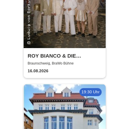
ROY BIANCO & DIE
ABBRUNZATI BOYS - LIVE
Braunschweig, BraWo Bühne
2026
16.08.2026
19:30 Uhr