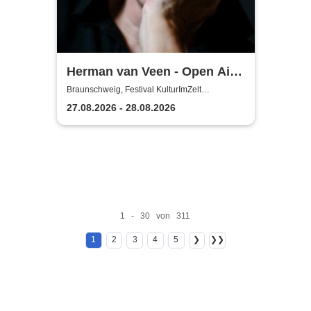
Herman van Veen - Open Air
2026
Braunschweig, Festival KulturImZelt
Braunschweig
27.08.2026 - 28.08.2026
1 - 30 von 311
1
2
3
4
5
❯
❯❯