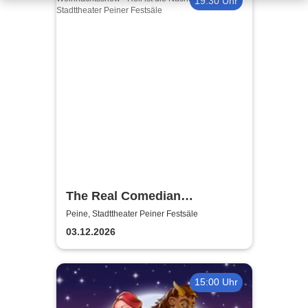
19:30 Uhr
The Real Comedian
Harmonists - Die
Peine, Stadttheater Peiner Festsäle
Weihnachtsshow - Hell ist die
03.12.2026
Nacht
15:00 Uhr