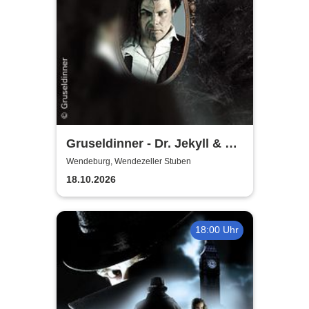
Gruseldinner - Dr. Jekyll & Mr.
Hyde
Wendeburg, Wendezeller Stuben
18.10.2026
18:00 Uhr