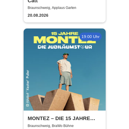
Catt
Braunschweig, Applaus Garten
20.08.2026
19:00 Uhr
MONTEZ – DIE 15 JAHRE
MONTEZ – TOUR
Braunschweig, BraWo Bühne