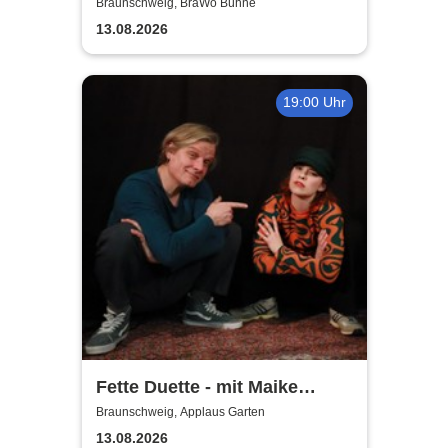
Open Air 2026
Braunschweig, BraWo Bühne
13.08.2026
19:00 Uhr
Fette Duette - mit Maike
Jacobs & Markus Schultze
Braunschweig, Applaus Garten
13.08.2026