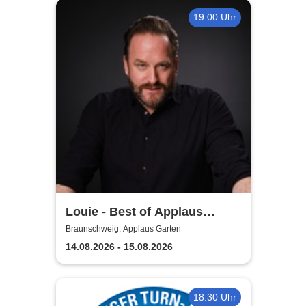
19:00 Uhr
Louie - Best of Applaus
Garten
Braunschweig, Applaus Garten
14.08.2026 - 15.08.2026
18:30 Uhr