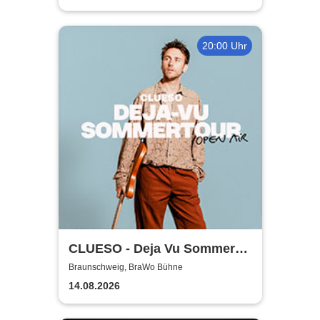
20:00 Uhr
CLUESO - Deja Vu Sommer
Open Air
Braunschweig, BraWo Bühne
14.08.2026