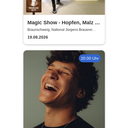
Magic Show - Hopfen, Malz &
Wunder - Kevin Köneke
Braunschweig, National Jürgens Brauerei
GmbH
19.08.2026
20:00 Uhr