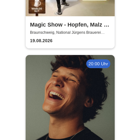
Magic Show - Hopfen, Malz &
Wunder - Kevin Köneke
Braunschweig, National Jürgens Brauerei
GmbH
19.08.2026
20:00 Uhr