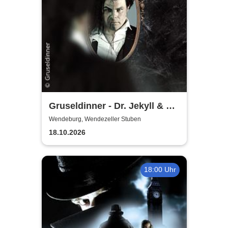
Gruseldinner - Dr. Jekyll & Mr.
Hyde
Wendeburg, Wendezeller Stuben
18.10.2026
18:00 Uhr