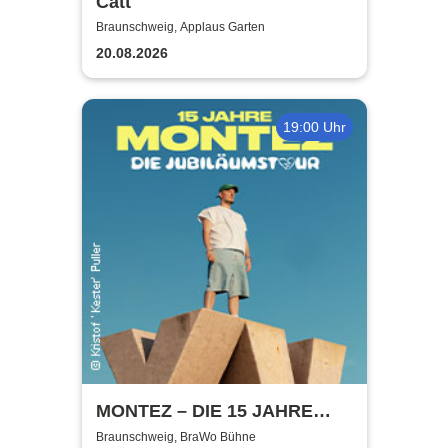
Catt
Braunschweig, Applaus Garten
20.08.2026
19:00 Uhr
MONTEZ – DIE 15 JAHRE
MONTEZ – TOUR
Braunschweig, BraWo Bühne