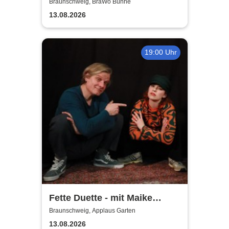
Open Air 2026
Braunschweig, BraWo Bühne
13.08.2026
19:00 Uhr
Fette Duette - mit Maike
Jacobs & Markus Schultze
Braunschweig, Applaus Garten
13.08.2026