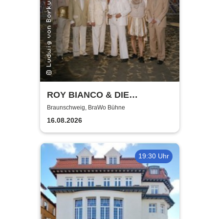
ROY BIANCO & DIE
ABBRUNZATI BOYS - LIVE
Braunschweig, BraWo Bühne
2026
16.08.2026
19:30 Uhr