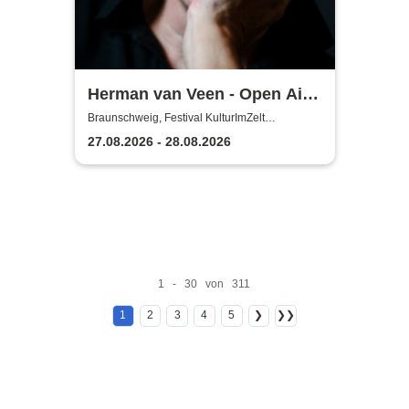
Herman van Veen - Open Air
2026
Braunschweig, Festival KulturImZelt
Braunschweig
27.08.2026 - 28.08.2026
1 - 30 von 311
1
2
3
4
5
❯
❯❯