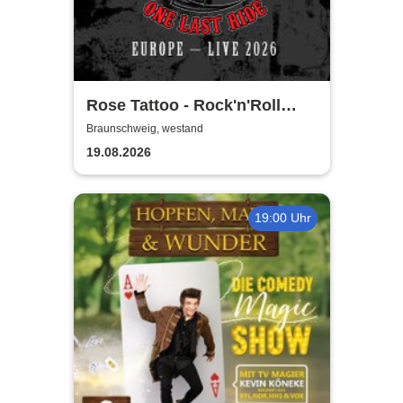
Rose Tattoo - Rock'n'Roll
Outlaws – One Last Ride
Braunschweig, westand
19.08.2026
19:00 Uhr