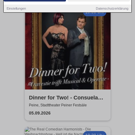
Einstellungen
Datenschutzerklärung
19:30 Uhr
Dinner for Two! - Consuela
Grand & Helge Thomas
Peine, Stadttheater Peiner Festsäle
05.09.2026