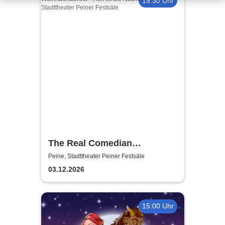
19:30 Uhr
The Real Comedian
Harmonists - Die
Peine, Stadttheater Peiner Festsäle
Weihnachtsshow - Hell ist die
03.12.2026
Nacht
15:00 Uhr