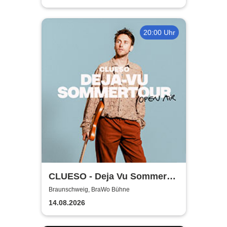
20:00 Uhr
CLUESO - Deja Vu Sommer
Open Air
Braunschweig, BraWo Bühne
14.08.2026