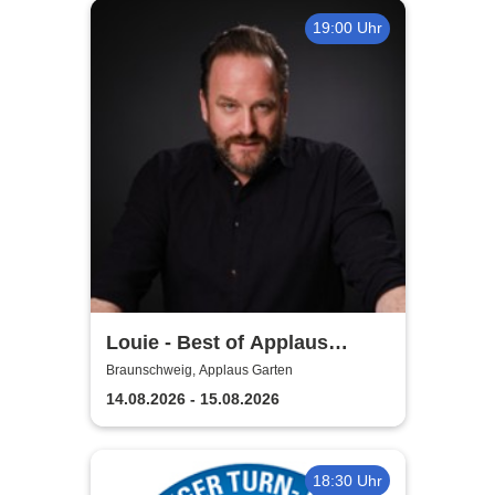
19:00 Uhr
Louie - Best of Applaus
Garten
Braunschweig, Applaus Garten
14.08.2026 - 15.08.2026
18:30 Uhr