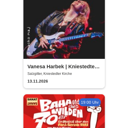
Vanesa Harbek | Kniestedter
Kirche
Salzgitter, Kniestedter Kirche
13.11.2026
19:00 Uhr