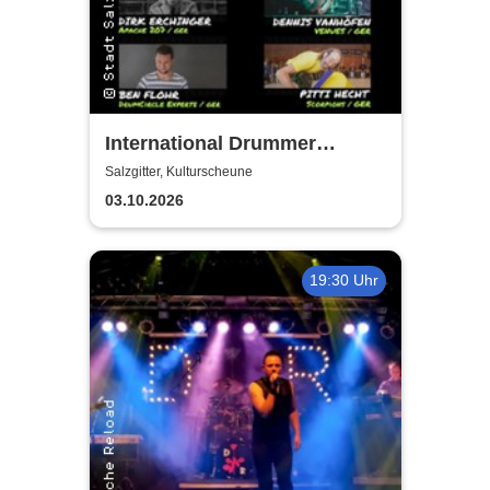
International Drummer
Meeting Konzert |
Salzgitter, Kulturscheune
Kulturscheune
03.10.2026
19:30 Uhr