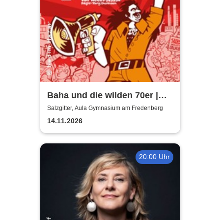
Baha und die wilden 70er |
Aula Gymnasium am
Salzgitter, Aula Gymnasium am Fredenberg
Fredenberg
14.11.2026
20:00 Uhr