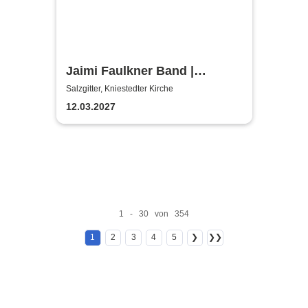
Jaimi Faulkner Band |
Kniestedter Kirche
Salzgitter, Kniestedter Kirche
12.03.2027
1 - 30 von 354
1
2
3
4
5
❯
❯❯