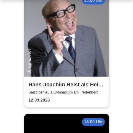
15:00 Uhr
Hans-Joachim Heist als Heinz
Erhard - Noch'n Gedicht
Salzgitter, Aula Gymnasium am Fredenberg
12.09.2026
18:00 Uhr