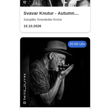
Svavar Knutur - Autumn
String Trio Tour
Salzgitter, Kniestedter Kirche
10.10.2026
20:00 Uhr