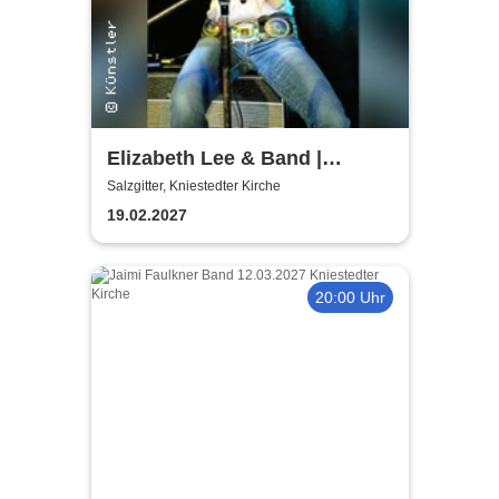
Elizabeth Lee & Band |
Kniestedter Kirche
Salzgitter, Kniestedter Kirche
19.02.2027
20:00 Uhr