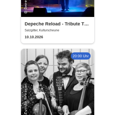
Depeche Reload - Tribute To
Depeche Mode
Salzgitter, Kulturscheune
10.10.2026
20:00 Uhr