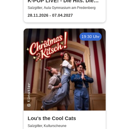
K-POP LIVE! - Die Hits. Die
Moves. Die Show.
Salzgitter, Aula Gymnasium am Fredenberg
28.11.2026 - 07.04.2027
19:30 Uhr
Lou's the Cool Cats
Salzgitter, Kulturscheune