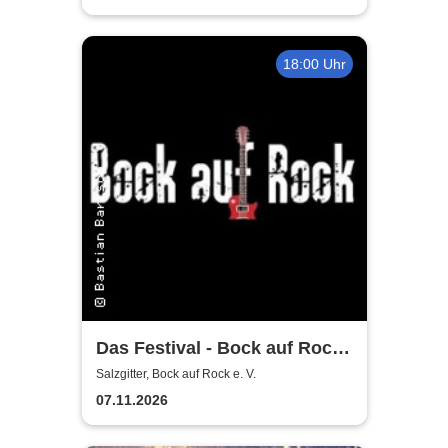
18:00 Uhr
Das Festival - Bock auf Rock
gemeinnütziger e. V.
Salzgitter, Bock auf Rock e. V.
07.11.2026