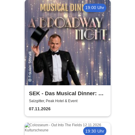
19:00 Uhr
SEK - Das Musical Dinner: A
Broadway Night
Salzgitter, Peak Hotel & Event
07.11.2026
19:30 Uhr