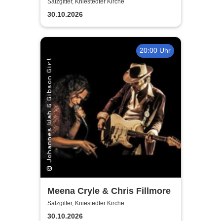
Fischer's Blues Support
Salzgitter, Kniestedter Kirche
30.10.2026
20:00 Uhr
Meena Cryle & Chris Fillmore
Salzgitter, Kniestedter Kirche
30.10.2026