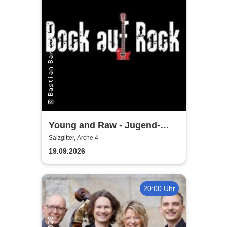
Young and Raw - Jugend-
Konzert
Salzgitter, Arche 4
19.09.2026
20:00 Uhr