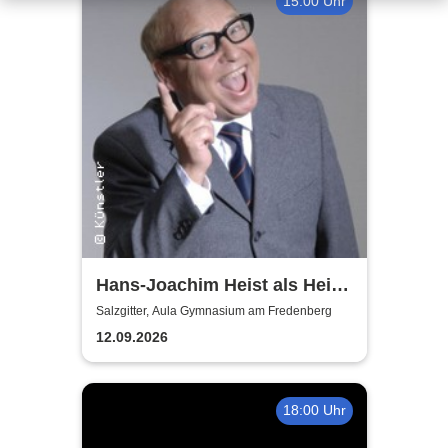
15:00 Uhr
Hans-Joachim Heist als Heinz
Erhard - Noch'n Gedicht
Salzgitter, Aula Gymnasium am Fredenberg
12.09.2026
18:00 Uhr