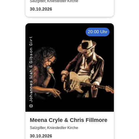
Fischer's Blues Support
Salzgitter, Kniestedter Kirche
30.10.2026
20:00 Uhr
Meena Cryle & Chris Fillmore
Salzgitter, Kniestedter Kirche
30.10.2026