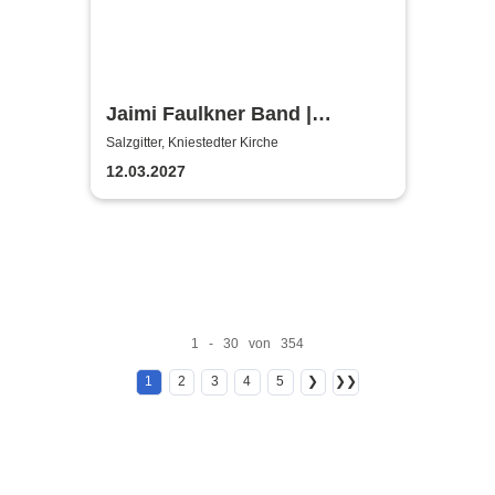
Jaimi Faulkner Band |
Kniestedter Kirche
Salzgitter, Kniestedter Kirche
12.03.2027
1 - 30 von 354
1
2
3
4
5
❯
❯❯