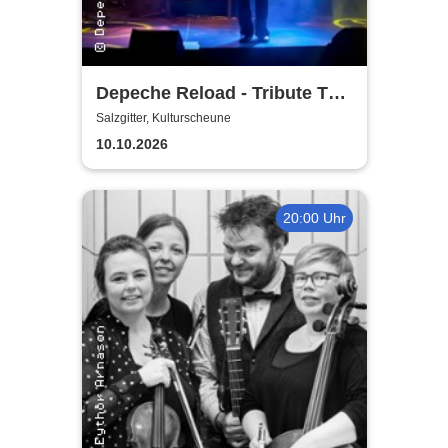
Depeche Reload - Tribute To
Depeche Mode
Salzgitter, Kulturscheune
10.10.2026
20:00 Uhr