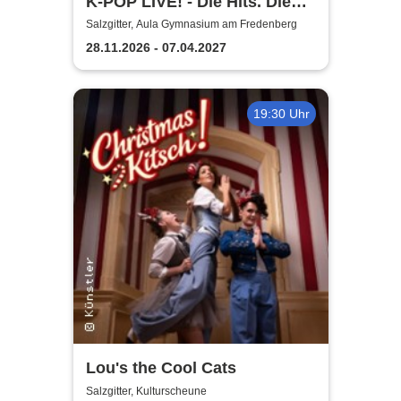
K-POP LIVE! - Die Hits. Die
Moves. Die Show.
Salzgitter, Aula Gymnasium am Fredenberg
28.11.2026 - 07.04.2027
19:30 Uhr
Lou's the Cool Cats
Salzgitter, Kulturscheune