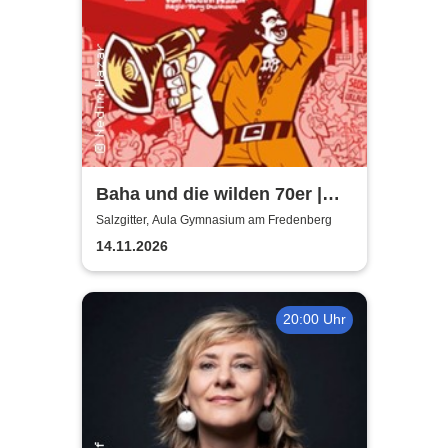
Baha und die wilden 70er |
Aula Gymnasium am
Salzgitter, Aula Gymnasium am Fredenberg
Fredenberg
14.11.2026
20:00 Uhr