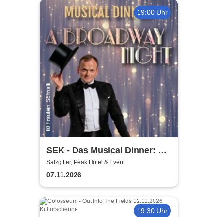
19:00 Uhr
SEK - Das Musical Dinner: A
Broadway Night
Salzgitter, Peak Hotel & Event
07.11.2026
19:30 Uhr