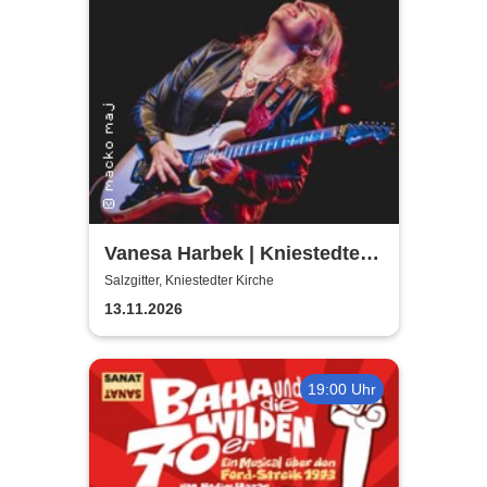
Vanesa Harbek | Kniestedter
Kirche
Salzgitter, Kniestedter Kirche
13.11.2026
19:00 Uhr