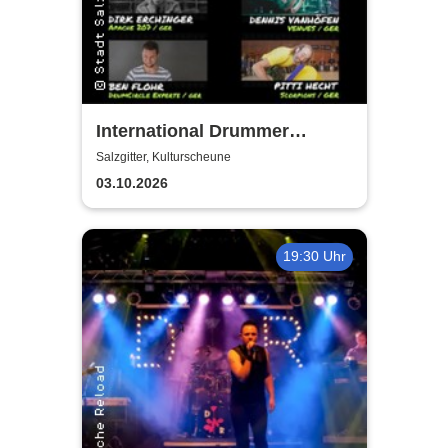
International Drummer
Meeting Konzert |
Salzgitter, Kulturscheune
Kulturscheune
03.10.2026
19:30 Uhr