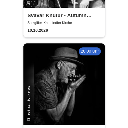
Svavar Knutur - Autumn
String Trio Tour
Salzgitter, Kniestedter Kirche
10.10.2026
20:00 Uhr