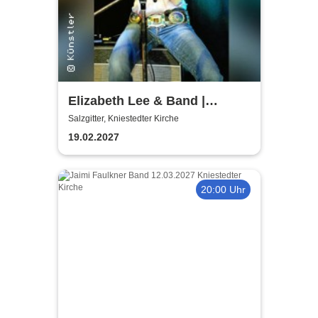
Elizabeth Lee & Band |
Kniestedter Kirche
Salzgitter, Kniestedter Kirche
19.02.2027
20:00 Uhr