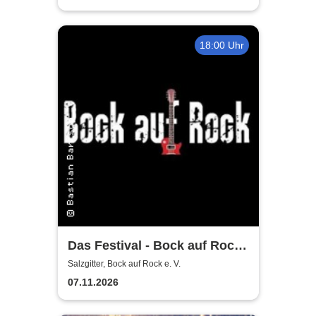
18:00 Uhr
Das Festival - Bock auf Rock
gemeinnütziger e. V.
Salzgitter, Bock auf Rock e. V.
07.11.2026