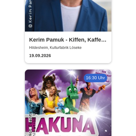
Kerim Pamuk - Kiffen, Kaffee
& Kajal
Hildesheim, Kulturfabrik Löseke
19.09.2026
16:30 Uhr