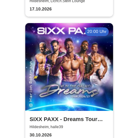
Licht.n.Stein Lounge
Hildesheim, Licht.n.Stein Lounge
17.10.2026
20:00 Uhr
SIXX PAXX - Dreams Tour
2026/27
Hildesheim, halle39
30.10.2026