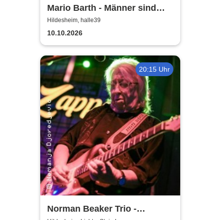
Mario Barth - Männer sind
nichts ohne die Frauen
Hildesheim, halle39
10.10.2026
20:15 Uhr
Norman Beaker Trio -