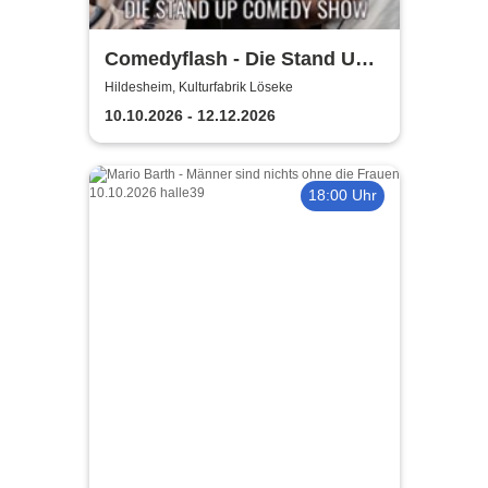
Comedyflash - Die Stand Up
Comedy Show in Hildesheim
Hildesheim, Kulturfabrik Löseke
10.10.2026 - 12.12.2026
18:00 Uhr