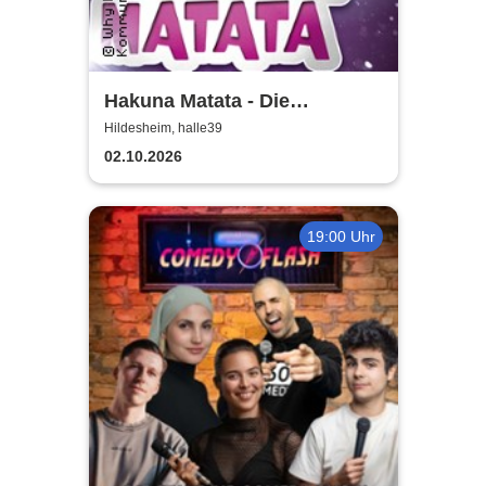
Hakuna Matata - Die
einzigartige große
Hildesheim, halle39
Kindermusical-Gala
02.10.2026
19:00 Uhr