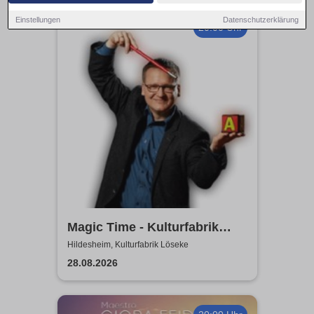
Einstellungen
Datenschutzerklärung
20:00 Uhr
Magic Time - Kulturfabrik
Löseke
Hildesheim, Kulturfabrik Löseke
28.08.2026