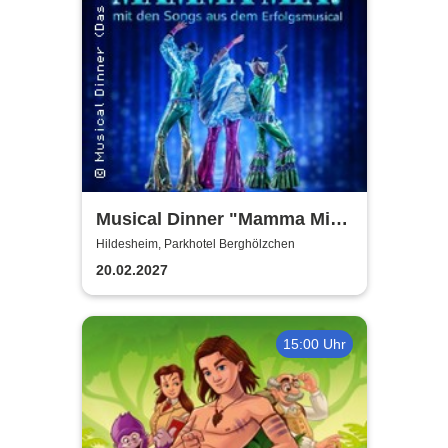
Musical Dinner "Mamma Mia
Special"
Hildesheim, Parkhotel Berghölzchen
20.02.2027
15:00 Uhr