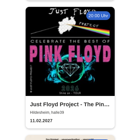
20:00 Uhr
Just Floyd Project - The Pink
Floyd Tribute Show
Hildesheim, halle39
11.02.2027