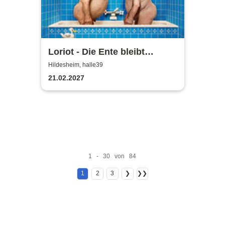
Loriot - Die Ente bleibt
draußen!
Hildesheim, halle39
21.02.2027
1 - 30 von 84
1
2
3
❯
❯❯