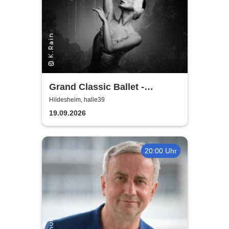
Grand Classic Ballet -
Schwanensee - Jenseits der
Hildesheim, halle39
Bühne mit live Streichquartett
19.09.2026
20:00 Uhr