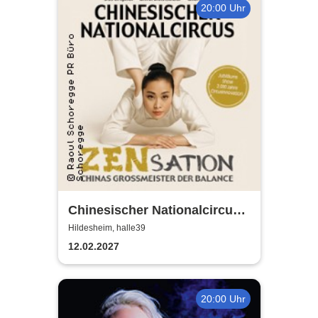
20:00 Uhr
Chinesischer Nationalcircus -
ZENsation - Chinas
Hildesheim, halle39
Grossmeister der Balance
12.02.2027
20:00 Uhr