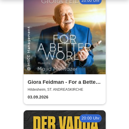
20:00 Uhr
Giora Feidman - For a Better
World
Hildesheim, ST. ANDREASKIRCHE
03.09.2026
20:00 Uhr