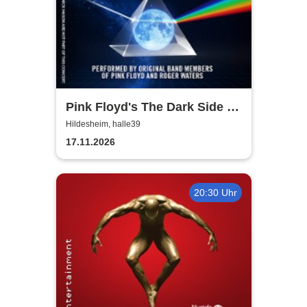
Pink Floyd's The Dark Side of
the Moon - In Concert
Hildesheim, halle39
17.11.2026
20:30 Uhr