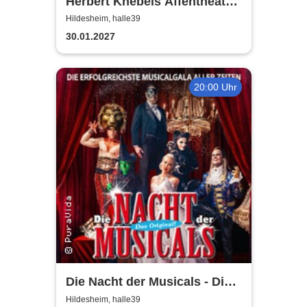
Herbert Knebels Affentheater
- Voll Karacho!
Hildesheim, halle39
30.01.2027
20:00 Uhr
Die Nacht der Musicals - Die
erfolgreichste Musicalgala
Hildesheim, halle39