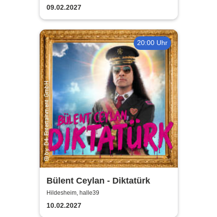
aller Zeiten
09.02.2027
20:00 Uhr
Bülent Ceylan - Diktatürk
Hildesheim, halle39
10.02.2027