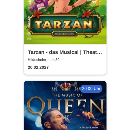
Tarzan - das Musical | Theater
Liberi
Hildesheim, halle39
20.02.2027
20:00 Uhr