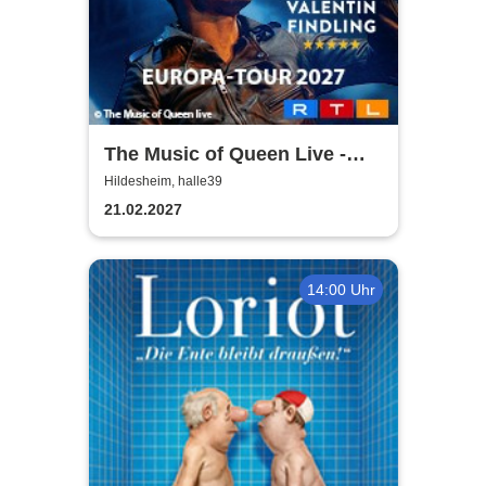
The Music of Queen Live -
Tour 2027
Hildesheim, halle39
21.02.2027
14:00 Uhr