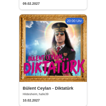
aller Zeiten
09.02.2027
20:00 Uhr
Bülent Ceylan - Diktatürk
Hildesheim, halle39
10.02.2027