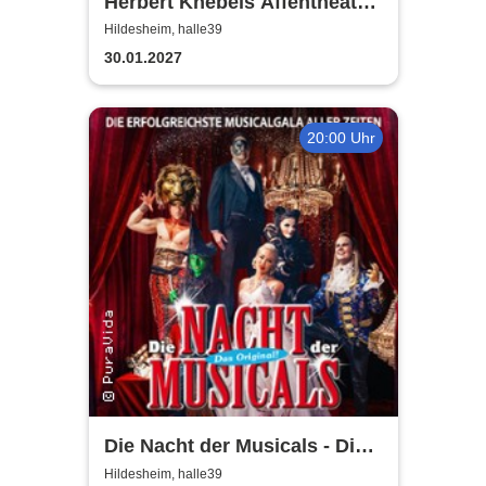
Herbert Knebels Affentheater
- Voll Karacho!
Hildesheim, halle39
30.01.2027
20:00 Uhr
Die Nacht der Musicals - Die
erfolgreichste Musicalgala
Hildesheim, halle39