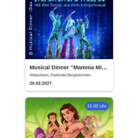
Musical Dinner "Mamma Mia
Special"
Hildesheim, Parkhotel Berghölzchen
20.02.2027
15:00 Uhr