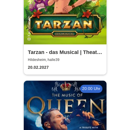
Tarzan - das Musical | Theater
Liberi
Hildesheim, halle39
20.02.2027
20:00 Uhr