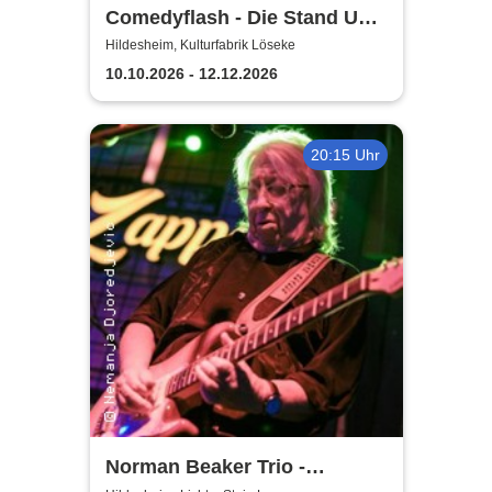
Comedyflash - Die Stand Up
Comedy Show in Hildesheim
Hildesheim, Kulturfabrik Löseke
10.10.2026 - 12.12.2026
20:15 Uhr
Norman Beaker Trio -