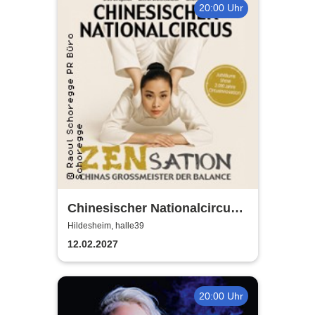
20:00 Uhr
Chinesischer Nationalcircus -
ZENsation - Chinas
Hildesheim, halle39
Grossmeister der Balance
12.02.2027
20:00 Uhr