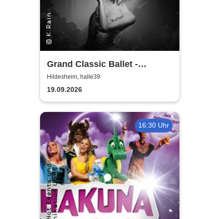
Grand Classic Ballet -
Schwanensee - Jenseits der
Hildesheim, halle39
Bühne mit live Streichquartett
19.09.2026
16:30 Uhr