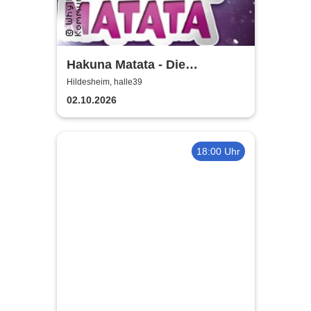
Hakuna Matata - Die
einzigartige große
Hildesheim, halle39
Kindermusical-Gala
02.10.2026
18:00 Uhr