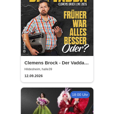
Clemens Brock - Der Vadda -
Früher war alles besser,
Hildesheim, halle39
oder?
12.09.2026
18:00 Uhr