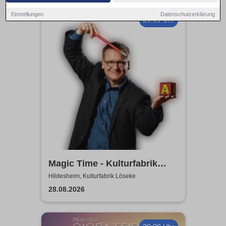
Einstellungen
Datenschutzerklärung
20:00 Uhr
Magic Time - Kulturfabrik
Löseke
Hildesheim, Kulturfabrik Löseke
28.08.2026