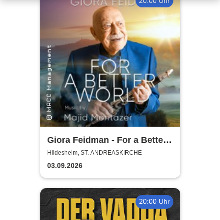
20:00 Uhr
Giora Feidman - For a Better
World
Hildesheim, ST. ANDREASKIRCHE
03.09.2026
20:00 Uhr