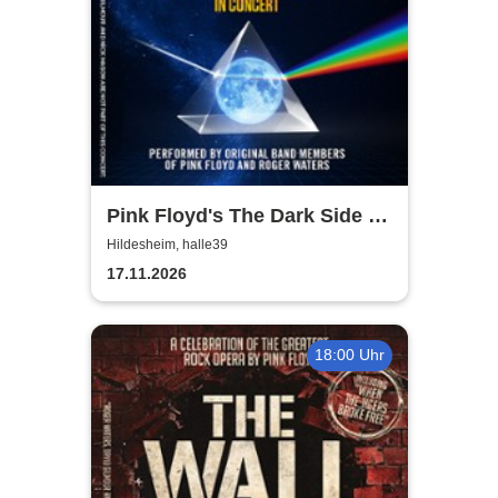
Pink Floyd's The Dark Side of
the Moon - In Concert
Hildesheim, halle39
17.11.2026
18:00 Uhr