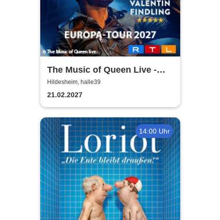
The Music of Queen Live -
Tour 2027
Hildesheim, halle39
21.02.2027
14:00 Uhr