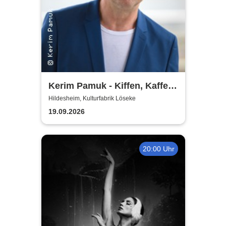
Kerim Pamuk - Kiffen, Kaffee
& Kajal
Hildesheim, Kulturfabrik Löseke
19.09.2026
20:00 Uhr