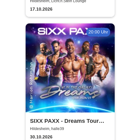
Licht.n.Stein Lounge
Hildesheim, Licht.n.Stein Lounge
17.10.2026
20:00 Uhr
SIXX PAXX - Dreams Tour
2026/27
Hildesheim, halle39
30.10.2026