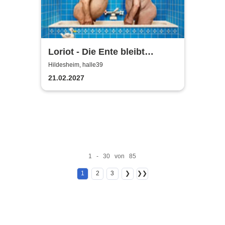
Loriot - Die Ente bleibt
draußen!
Hildesheim, halle39
21.02.2027
1 - 30 von 85
1
2
3
❯
❯❯