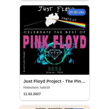
20:00 Uhr
Just Floyd Project - The Pink
Floyd Tribute Show
Hildesheim, halle39
11.02.2027