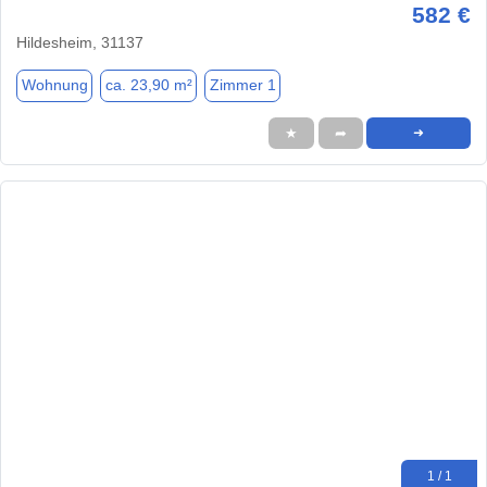
582 €
Hildesheim, 31137
Wohnung
ca. 23,90 m²
Zimmer 1
★
➦
➜
1 / 1