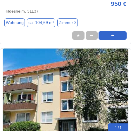
950 €
Hildesheim, 31137
Wohnung
ca. 104,69 m²
Zimmer 3
★
➦
➜
1 / 1