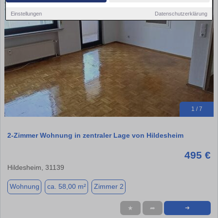
Einstellungen
Datenschutzerklärung
1 / 7
2-Zimmer Wohnung in zentraler Lage von Hildesheim
495 €
Hildesheim, 31139
Wohnung
ca. 58,00 m²
Zimmer 2
★
➦
➜