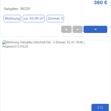
380 €
Salzgitter, 38229
Wohnung
ca. 62,00 m²
Zimmer 3
★
➦
➜
1 / 1