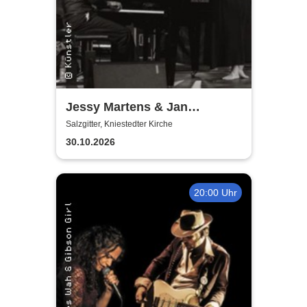
Jessy Martens & Jan
Fischer's Blues Support
Salzgitter, Kniestedter Kirche
30.10.2026
20:00 Uhr