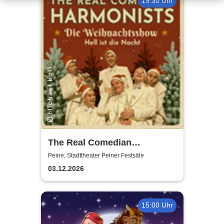
19:30 Uhr
The Real Comedian
Harmonists - Die
Peine, Stadttheater Peiner Festsäle
Weihnachtsshow - Hell ist die
03.12.2026
Nacht
15:00 Uhr