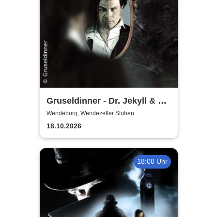
Gruseldinner - Dr. Jekyll & Mr.
Hyde
Wendeburg, Wendezeller Stuben
18.10.2026
18:00 Uhr