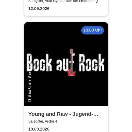
Erhard - Noch'n Gedicht
Salzgitter, Aula Gymnasium am Fredenberg
12.09.2026
18:00 Uhr
Young and Raw - Jugend-
Konzert
Salzgitter, Arche 4
19.09.2026