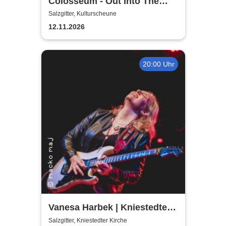
Colosseum - Out Into The
Fields
Salzgitter, Kulturscheune
12.11.2026
20:00 Uhr
Vanesa Harbek | Kniestedter
Kirche
Salzgitter, Kniestedter Kirche