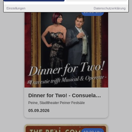
Einstellungen
Datenschutzerklärung
19:30 Uhr
Dinner for Two! - Consuela
Grand & Helge Thomas
Peine, Stadttheater Peiner Festsäle
05.09.2026