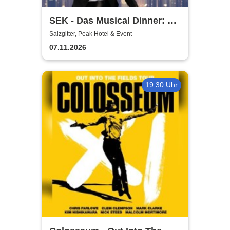
SEK - Das Musical Dinner: A
Broadway Night
Salzgitter, Peak Hotel & Event
07.11.2026
19:30 Uhr