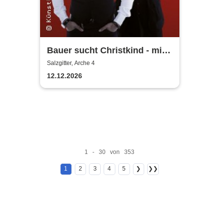
Bauer sucht Christkind - mit
Ralf Bauer & Pat Fritz
Salzgitter, Arche 4
12.12.2026
1 - 30 von 353
1
2
3
4
5
❯
❯❯