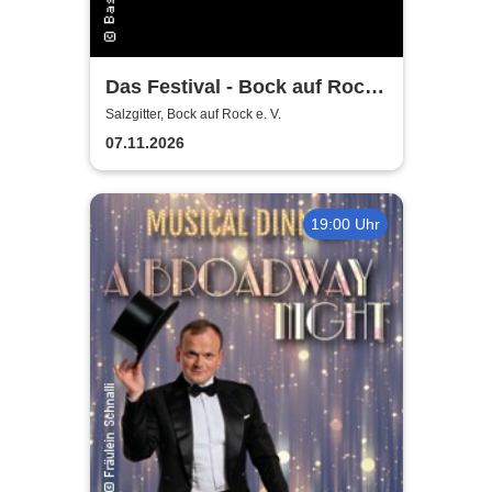
Das Festival - Bock auf Rock
gemeinnütziger e. V.
Salzgitter, Bock auf Rock e. V.
07.11.2026
19:00 Uhr