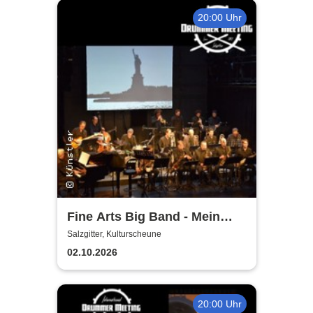
20:00 Uhr
Fine Arts Big Band - Mein
amerikanischer Traum - True
Salzgitter, Kulturscheune
Stories
02.10.2026
20:00 Uhr