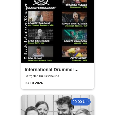
International Drummer
Meeting Konzert |
Salzgitter, Kulturscheune
Kulturscheune
03.10.2026
20:00 Uhr