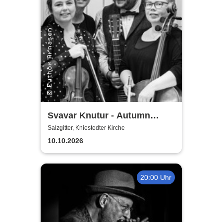
Svavar Knutur - Autumn
String Trio Tour
Salzgitter, Kniestedter Kirche
10.10.2026
20:00 Uhr