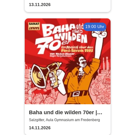
13.11.2026
19:00 Uhr
Baha und die wilden 70er |
Aula Gymnasium am
Salzgitter, Aula Gymnasium am Fredenberg
Fredenberg
14.11.2026