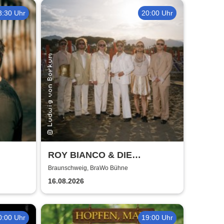
3:30 Uhr
20:00 Uhr
ROY BIANCO & DIE
ABBRUNZATI BOYS - LIVE
Braunschweig, BraWo Bühne
2026
16.08.2026
0:00 Uhr
19:00 Uhr