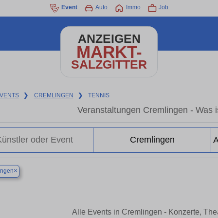
Event
Auto
Immo
Job
ANZEIGEN
MARKT-
SALZGITTER
VENTS
❯
CREMLINGEN
❯
TENNIS
Veranstaltungen Cremlingen - Was is
×
ingen
Alle Events in Cremlingen - Konzerte, Th