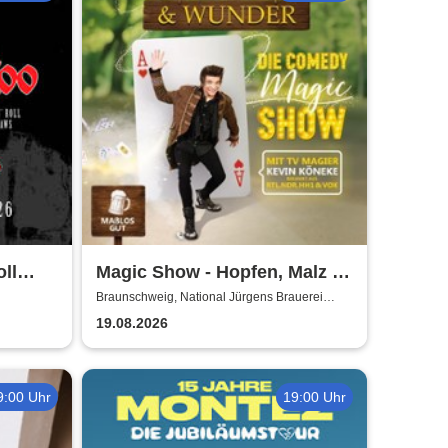
ll
Magic Show - Hopfen, Malz &
de
Wunder - Kevin Köneke
Braunschweig, National Jürgens Brauerei
GmbH
19.08.2026
9:00 Uhr
19:00 Uhr