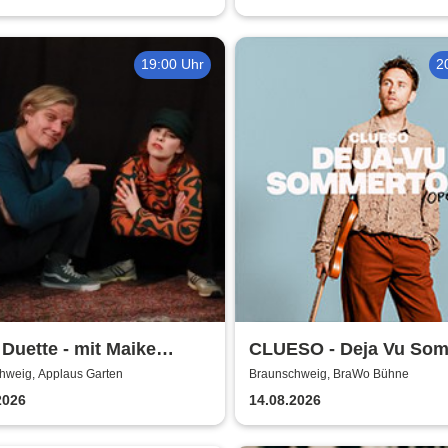
19:00 Uhr
2
 Duette - mit Maike
CLUESO - Deja Vu So
bs & Markus Schultze
Open Air
hweig, Applaus Garten
Braunschweig, BraWo Bühne
2026
14.08.2026