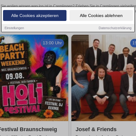
Sie wollen wissen was los ist in Cremlingen? Erleben Sie in Cremlingen vielseiti
Theateraufführungen oder aufregende Veranstaltungen in Cremlingen –
Alle Cookies akzeptieren
Alle Cookies ablehnen
Einstellungen
Datenschutzerklärung
13:00 Uhr
1
Festival Braunschweig
Josef & Friends