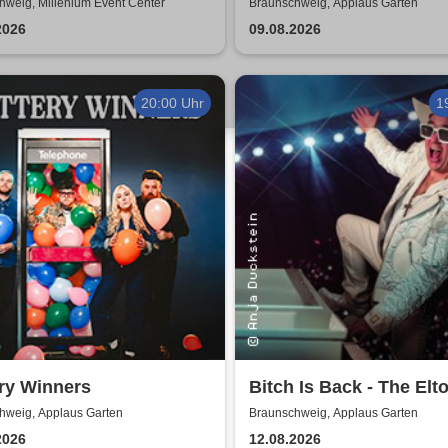
hweig, Millenium Event Center
Braunschweig, Applaus Garten
2026
09.08.2026
20:00 Uhr
1
ry Winners
Bitch Is Back - The Elt
John Show
hweig, Applaus Garten
Braunschweig, Applaus Garten
2026
12.08.2026