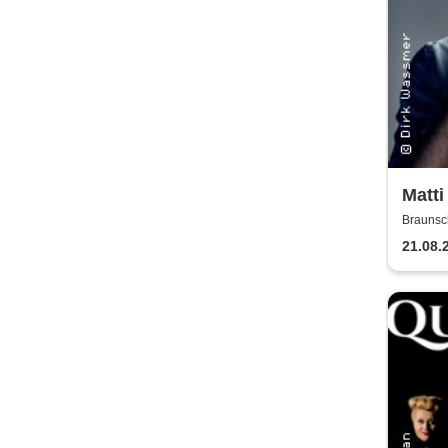
Matti
Max 
Braunsc
21.08.