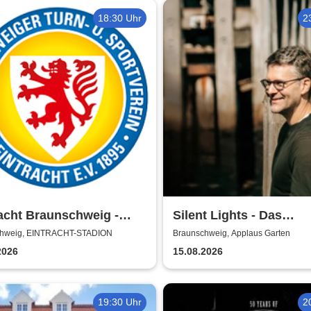
18:30 Uhr
2
acht Braunschweig -
Silent Lights - Das
n 2026/27
Mitternachtskonzert
chweig, EINTRACHT-STADION
Braunschweig, Applaus Garten
2026
15.08.2026
19:30 Uhr
2