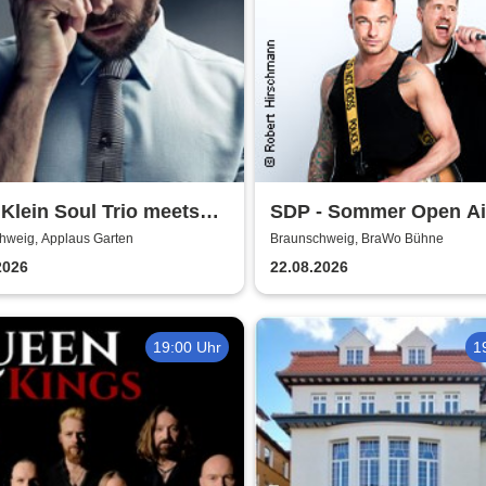
 Klein Soul Trio meets
SDP - Sommer Open Ai
Mutzke
hweig, Applaus Garten
Braunschweig, BraWo Bühne
2026
22.08.2026
19:00 Uhr
1