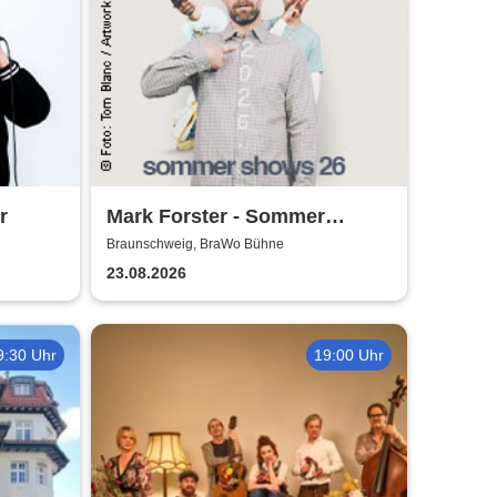
r
Mark Forster - Sommer
Shows 2026
Braunschweig, BraWo Bühne
23.08.2026
9:30 Uhr
19:00 Uhr