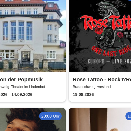
kon der Popmusik
Rose Tattoo - Rock'n'Ro
Outlaws – One Last Ri
hweig, Theater im Lindenhof
Braunschweig, westand
2026 - 14.09.2026
19.08.2026
20:00 Uhr
1