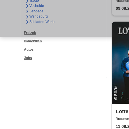
❯ Ilsede
Braunsc
❯ Vechelde
09.08.
❯ Lengede
❯ Wendeburg
❯ Schladen-Werla
Freizeit
Immobilien
Autos
Jobs
Lotte
Braunsc
11.08.