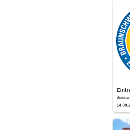
Eintr
Saiso
Brauns
14.08.