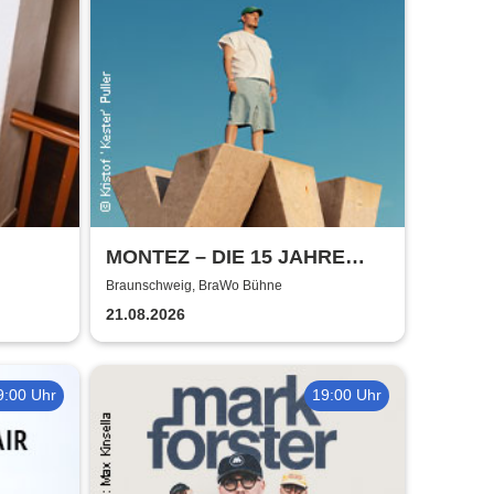
MONTEZ – DIE 15 JAHRE
MONTEZ – TOUR
Braunschweig, BraWo Bühne
21.08.2026
9:00 Uhr
19:00 Uhr