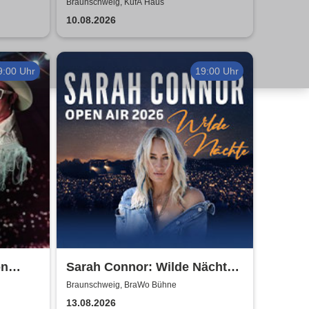
Braunschweig, KufA Haus
10.08.2026
9:00 Uhr
19:00 Uhr
on
Sarah Connor: Wilde Nächte -
Open Air 2026
Braunschweig, BraWo Bühne
13.08.2026