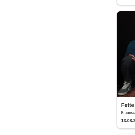
Fette
Jaco
Braunsc
13.08.