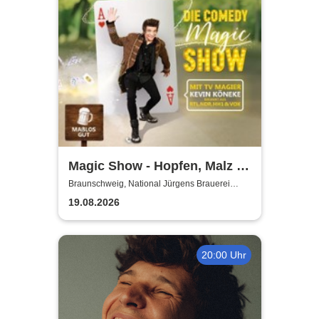
Magic Show - Hopfen, Malz &
Wunder - Kevin Köneke
Braunschweig, National Jürgens Brauerei
GmbH
19.08.2026
20:00 Uhr