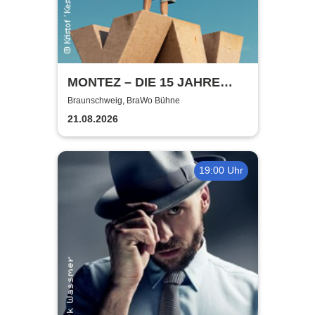
MONTEZ – DIE 15 JAHRE
MONTEZ – TOUR
Braunschweig, BraWo Bühne
21.08.2026
19:00 Uhr