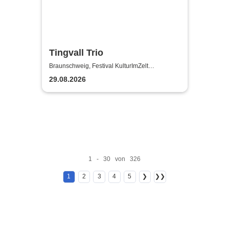
Tingvall Trio
Braunschweig, Festival KulturImZelt
Braunschweig
29.08.2026
1 - 30 von 326
1
2
3
4
5
❯
❯❯