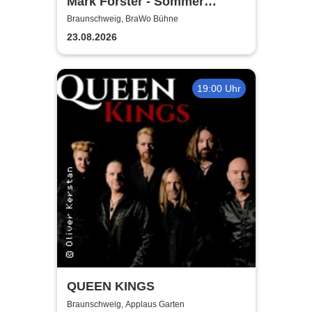
Mark Forster - Sommer
Shows 2026
Braunschweig, BraWo Bühne
23.08.2026
19:00 Uhr
QUEEN KINGS
Braunschweig, Applaus Garten