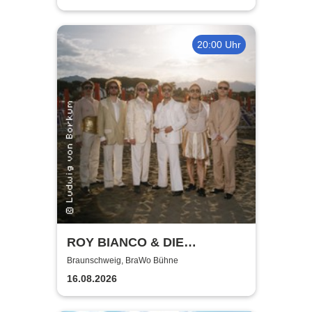
20:00 Uhr
ROY BIANCO & DIE
ABBRUNZATI BOYS - LIVE
Braunschweig, BraWo Bühne
2026
16.08.2026