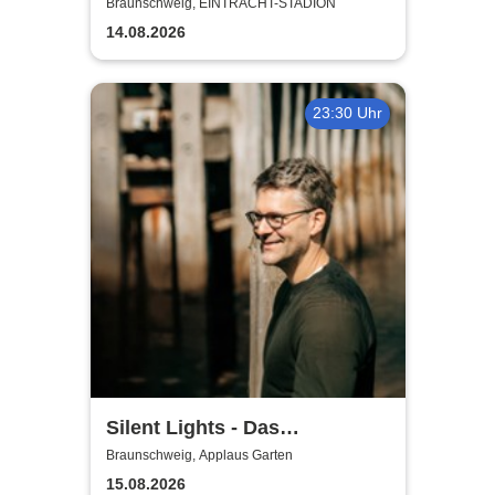
Saison 2026/27
Braunschweig, EINTRACHT-STADION
14.08.2026
23:30 Uhr
Silent Lights - Das
Mitternachtskonzert
Braunschweig, Applaus Garten
15.08.2026