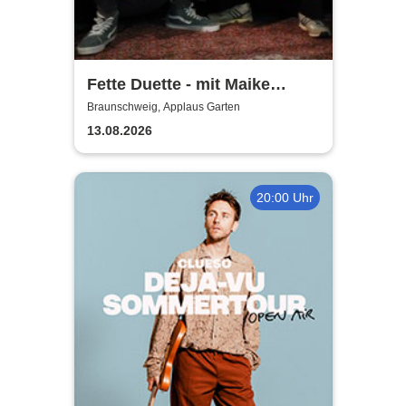
Fette Duette - mit Maike
Jacobs & Markus Schultze
Braunschweig, Applaus Garten
13.08.2026
20:00 Uhr