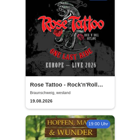
Rose Tattoo - Rock'n'Roll
Outlaws – One Last Ride
Braunschweig, westand
19.08.2026
19:00 Uhr