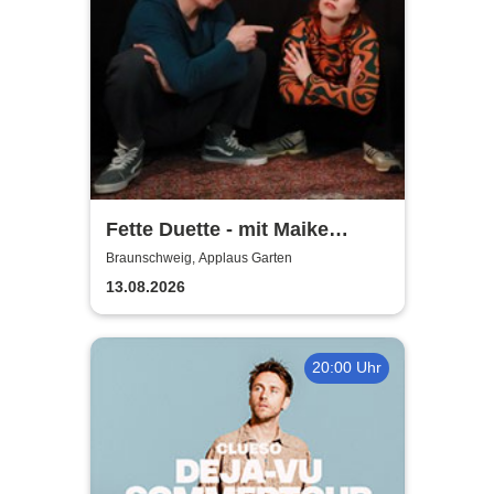
Fette Duette - mit Maike
Jacobs & Markus Schultze
Braunschweig, Applaus Garten
13.08.2026
20:00 Uhr