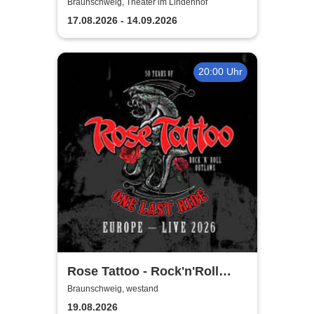
Braunschweig, Theater im Lindenhof
17.08.2026 - 14.09.2026
20:00 Uhr
Rose Tattoo - Rock'n'Roll
Outlaws – One Last Ride
Braunschweig, westand
19.08.2026