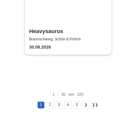
Heavysaurus
Braunschweig, Schön & Frölich
30.08.2026
1 - 30 von 325
1
2
3
4
5
❯
❯❯