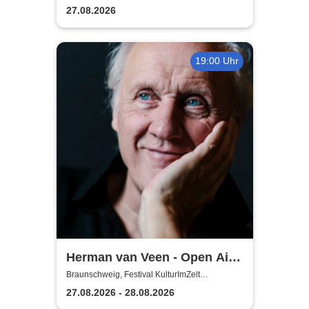
27.08.2026
19:00 Uhr
Herman van Veen - Open Air
2026
Braunschweig, Festival KulturImZelt
Braunschweig
27.08.2026 - 28.08.2026