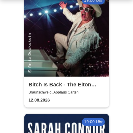
19:00 Uhr
Bitch Is Back - The Elton
John Show
Braunschweig, Applaus Garten
12.08.2026
19:00 Uhr