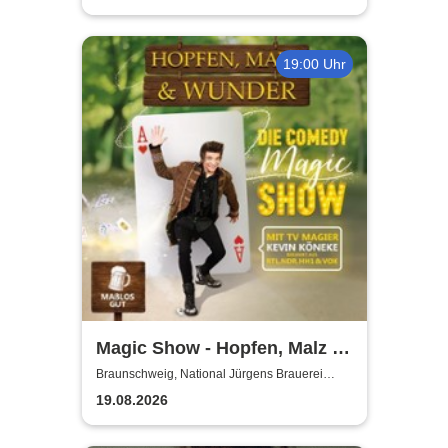
19:00 Uhr
Magic Show - Hopfen, Malz &
Wunder - Kevin Köneke
Braunschweig, National Jürgens Brauerei
GmbH
19.08.2026