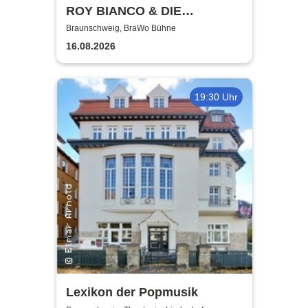
ROY BIANCO & DIE
ABBRUNZATI BOYS - LIVE
Braunschweig, BraWo Bühne
2026
16.08.2026
19:30 Uhr
Lexikon der Popmusik