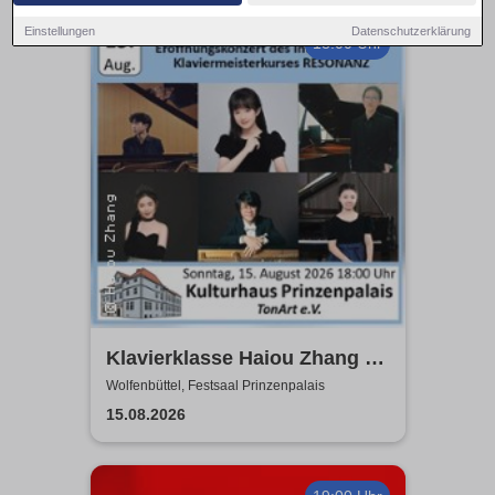
Einstellungen
Datenschutzerklärung
18:00 Uhr
Klavierklasse Haiou Zhang -
Eröffnungskonzert des
Wolfenbüttel, Festsaal Prinzenpalais
Meisterkurses RESONANZ
15.08.2026