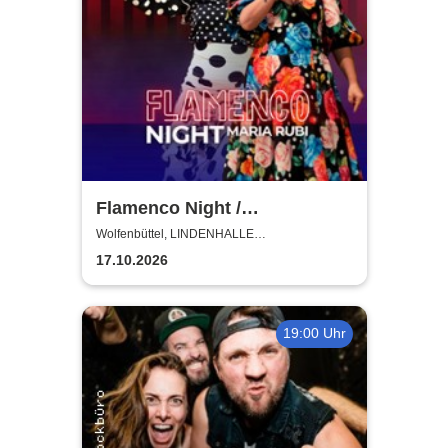
Flamenco Night /
Flamencomanía Tour 26/27 -
Wolfenbüttel, LINDENHALLE
WOLFENBÜTTEL
Deutschlands größte
17.10.2026
Flamenco-Tournee
19:00 Uhr