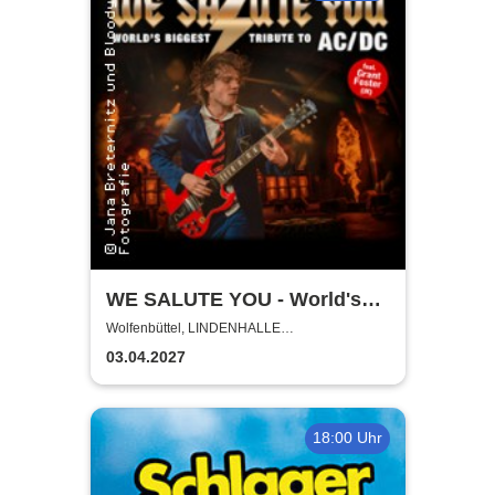
WE SALUTE YOU - World's
biggest Tribute to AC/DC
Wolfenbüttel, LINDENHALLE
WOLFENBÜTTEL
03.04.2027
18:00 Uhr