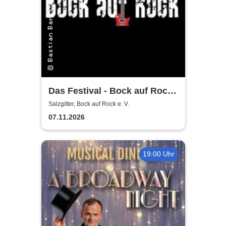
Das Festival - Bock auf Rock
gemeinnütziger e. V.
Salzgitter, Bock auf Rock e. V.
07.11.2026
19:00 Uhr