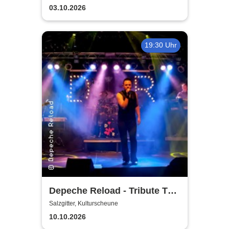
Kulturscheune
03.10.2026
19:30 Uhr
Depeche Reload - Tribute To
Depeche Mode
Salzgitter, Kulturscheune
10.10.2026