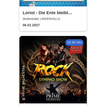
Loriot - Die Ente bleibt
draußen!
Wolfenbüttel, LINDENHALLE
WOLFENBÜTTEL
06.01.2027
19:30 Uhr