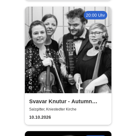
20:00 Uhr
Svavar Knutur - Autumn
String Trio Tour
Salzgitter, Kniestedter Kirche
10.10.2026