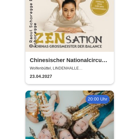
Chinesischer Nationalcircus -
ZENsation - Chinas
Wolfenbüttel, LINDENHALLE
WOLFENBÜTTEL
Grossmeister der Balance
23.04.2027
20:00 Uhr