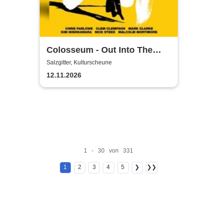
Colosseum - Out Into The
Fields
Salzgitter, Kulturscheune
12.11.2026
1 - 30 von 331
1
2
3
4
5
❯
❯❯