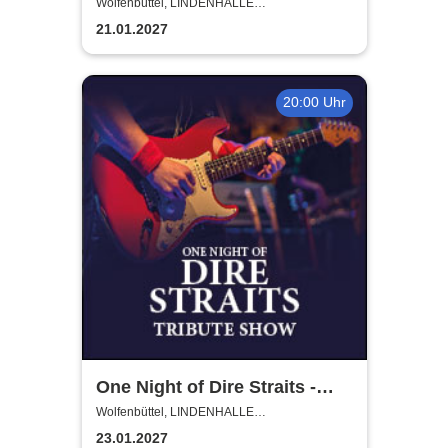
2027
Wolfenbüttel, LINDENHALLE
WOLFENBÜTTEL
21.01.2027
20:00 Uhr
One Night of Dire Straits -
Tribute Show
Wolfenbüttel, LINDENHALLE
WOLFENBÜTTEL
23.01.2027