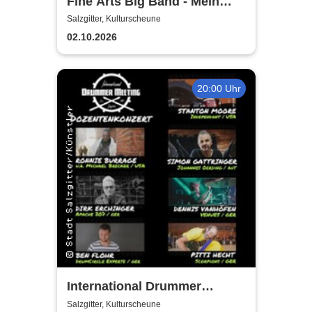
Fine Arts Big Band - Mein
amerikanischer Traum - True
Salzgitter, Kulturscheune
Stories
02.10.2026
20:00 Uhr
International Drummer
Meeting Konzert |
Salzgitter, Kulturscheune