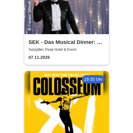
SEK - Das Musical Dinner: A
Broadway Night
Salzgitter, Peak Hotel & Event
07.11.2026
19:30 Uhr