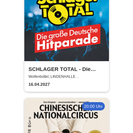
SCHLAGER TOTAL - Die
große deutsche Hitparade
Wolfenbüttel, LINDENHALLE
WOLFENBÜTTEL
16.04.2027
20:00 Uhr