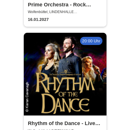
Prime Orchestra - Rock
Sympho Show
Wolfenbüttel, LINDENHALLE
WOLFENBÜTTEL
16.01.2027
20:00 Uhr
Rhythm of the Dance - Live