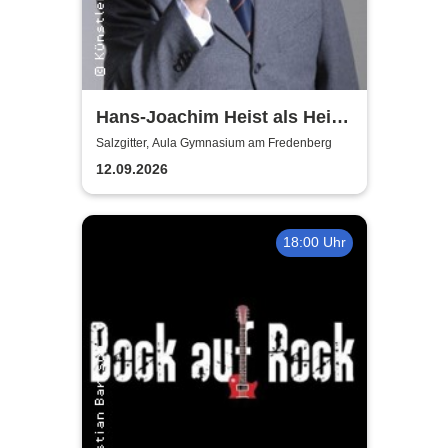
Hans-Joachim Heist als Heinz
Erhard - Noch'n Gedicht
Salzgitter, Aula Gymnasium am Fredenberg
12.09.2026
18:00 Uhr