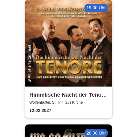
19:00 Uhr
Himmlische Nacht der Tenöre
- Das Original - Live und ohne
Wolfenbüttel, St. Trinitatis Kirche
technische Verstärkung
12.02.2027
20:00 Uhr