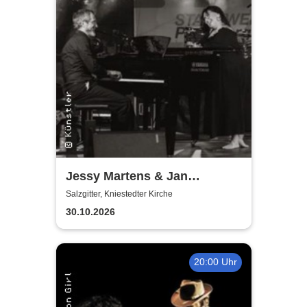
Jessy Martens & Jan
Fischer's Blues Support
Salzgitter, Kniestedter Kirche
30.10.2026
20:00 Uhr