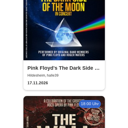
Pink Floyd's The Dark Side of
the Moon - In Concert
Hildesheim, halle39
17.11.2026
18:00 Uhr