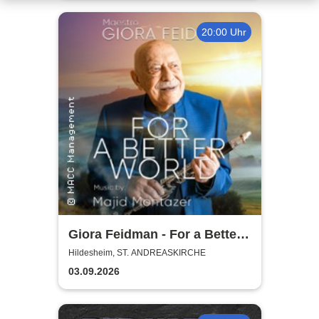
20:00 Uhr
Giora Feidman - For a Better
World
Hildesheim, ST. ANDREASKIRCHE
03.09.2026