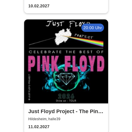
10.02.2027
20:00 Uhr
Just Floyd Project - The Pink
Floyd Tribute Show
Hildesheim, halle39
11.02.2027