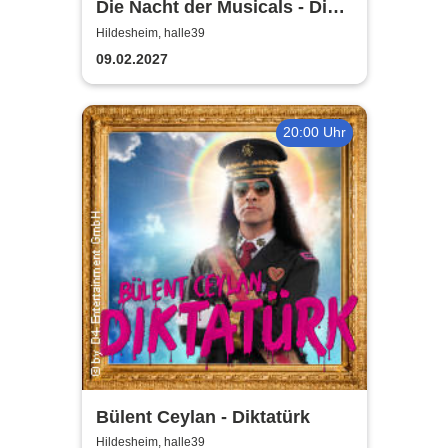
Die Nacht der Musicals - Die
erfolgreichste Musicalgala
Hildesheim, halle39
aller Zeiten
09.02.2027
20:00 Uhr
Bülent Ceylan - Diktatürk
Hildesheim, halle39