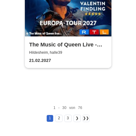
The Music of Queen Live -
Tour 2027
Hildesheim, halle39
21.02.2027
1 - 30 von 76
1
2
3
❯
❯❯