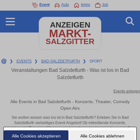
Event
Auto
Immo
Job
ANZEIGEN
MARKT-
SALZGITTER
❯
EVENTS
❯
BAD-SALZDETFURTH
❯
SPORT
Veranstaltungen Bad Salzdetfurth - Was ist los in Bad
Salzdetfurth
Events anlegen
Alle Events in Bad Salzdetfurth - Konzerte, Theater, Comedy
Open Airs
Sie wollen wissen was los ist in Bad Salzdetfurth? Erleben Sie in Bad
Salzdetfurth vielseitiges Event-Angebot! Ob mitreißende Konzerte,
inspirierende Theateraufführungen oder aufregende Veranstaltungen in Bad
Salzdetfurth – hier finden alles im Überblick und Tickets.
Alle Cookies akzeptieren
Alle Cookies ablehnen