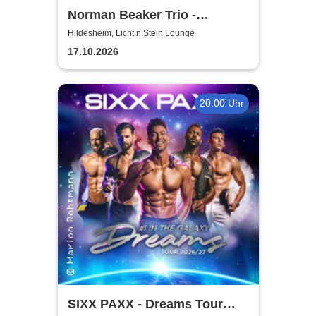
Norman Beaker Trio -
Licht.n.Stein Lounge
Hildesheim, Licht.n.Stein Lounge
17.10.2026
20:00 Uhr
SIXX PAXX - Dreams Tour