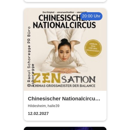
20:00 Uhr
Chinesischer Nationalcircus -
ZENsation - Chinas
Hildesheim, halle39
Grossmeister der Balance
12.02.2027