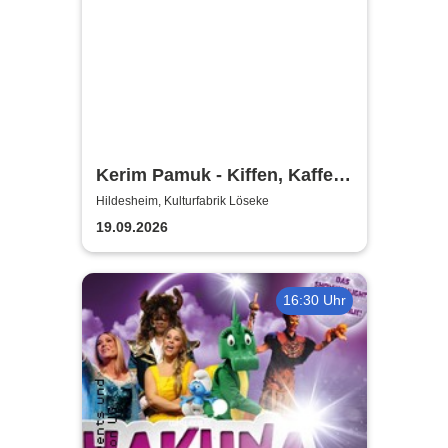
Kerim Pamuk - Kiffen, Kaffee
& Kajal
Hildesheim, Kulturfabrik Löseke
19.09.2026
16:30 Uhr