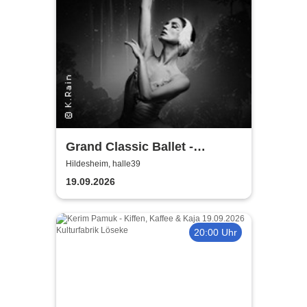
Grand Classic Ballet -
Schwanensee - Jenseits der
Hildesheim, halle39
Bühne mit live Streichquartett
19.09.2026
20:00 Uhr