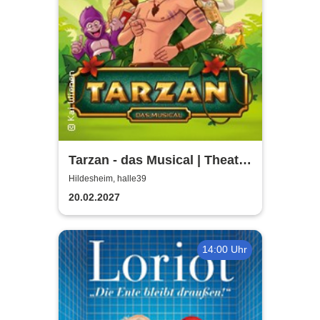
Tarzan - das Musical | Theater
Liberi
Hildesheim, halle39
20.02.2027
14:00 Uhr