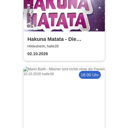
Hakuna Matata - Die
einzigartige große
Hildesheim, halle39
Kindermusical-Gala
02.10.2026
18:00 Uhr