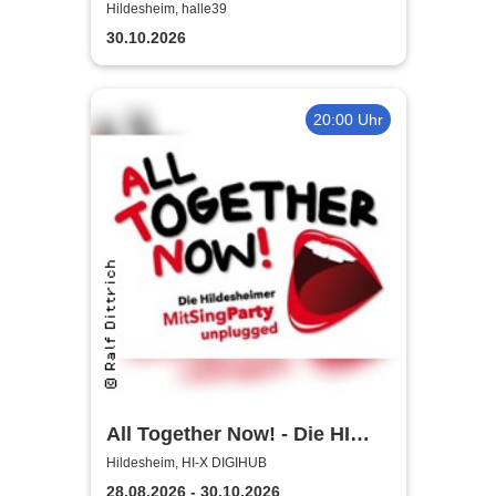
2026/27
Hildesheim, halle39
30.10.2026
20:00 Uhr
All Together Now! - Die HI
MitSingParty
Hildesheim, HI-X DIGIHUB
28.08.2026 - 30.10.2026