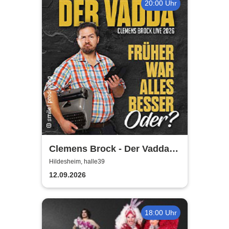
20:00 Uhr
Clemens Brock - Der Vadda -
Früher war alles besser,
Hildesheim, halle39
oder?
12.09.2026
18:00 Uhr