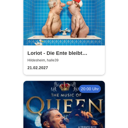
Loriot - Die Ente bleibt
draußen!
Hildesheim, halle39
21.02.2027
20:00 Uhr