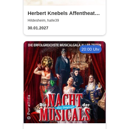
Herbert Knebels Affentheater
- Voll Karacho!
Hildesheim, halle39
30.01.2027
20:00 Uhr