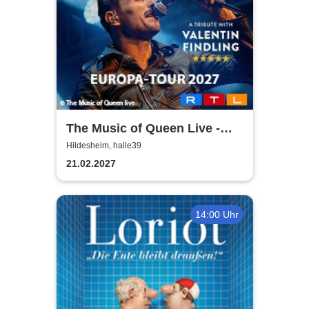
The Music of Queen Live -
Tour 2027
Hildesheim, halle39
21.02.2027
14:00 Uhr