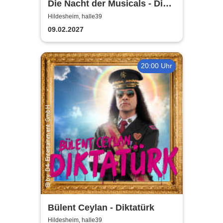
Die Nacht der Musicals - Die
erfolgreichste Musicalgala
Hildesheim, halle39
aller Zeiten
09.02.2027
20:00 Uhr
Bülent Ceylan - Diktatürk
Hildesheim, halle39