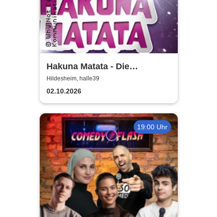
Hakuna Matata - Die
einzigartige große
Hildesheim, halle39
Kindermusical-Gala
02.10.2026
19:00 Uhr