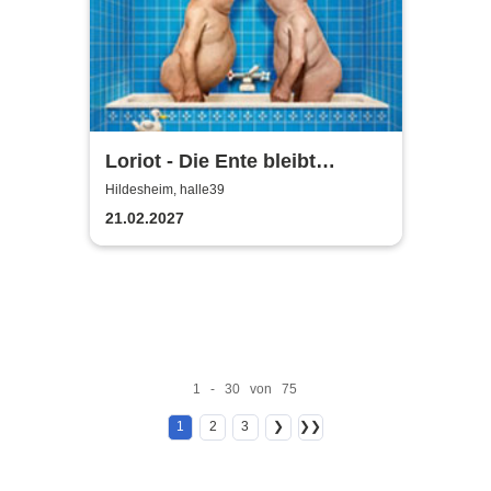
Loriot - Die Ente bleibt
draußen!
Hildesheim, halle39
21.02.2027
1 - 30 von 75
1
2
3
❯
❯❯