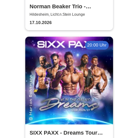
Norman Beaker Trio -
Licht.n.Stein Lounge
Hildesheim, Licht.n.Stein Lounge
17.10.2026
20:00 Uhr
SIXX PAXX - Dreams Tour