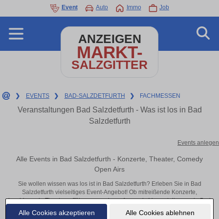
Event
Auto
Immo
Job
ANZEIGEN
MARKT-
SALZGITTER
❯
EVENTS
❯
BAD-SALZDETFURTH
❯
FACHMESSEN
Veranstaltungen Bad Salzdetfurth - Was ist los in Bad
Salzdetfurth
Events anlegen
Alle Events in Bad Salzdetfurth - Konzerte, Theater, Comedy
Open Airs
Sie wollen wissen was los ist in Bad Salzdetfurth? Erleben Sie in Bad
Salzdetfurth vielseitiges Event-Angebot! Ob mitreißende Konzerte,
inspirierende Theateraufführungen oder aufregende Veranstaltungen in Bad
Salzdetfurth – hier finden alles im Überblick und Tickets.
Alle Cookies akzeptieren
Alle Cookies ablehnen