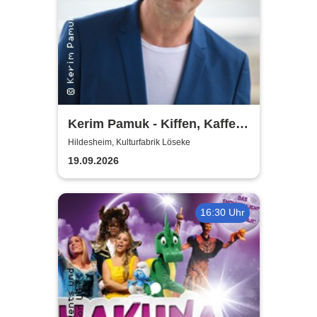
Kerim Pamuk - Kiffen, Kaffee
& Kajal
Hildesheim, Kulturfabrik Löseke
19.09.2026
16:30 Uhr