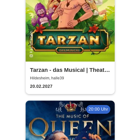
Tarzan - das Musical | Theater
Liberi
Hildesheim, halle39
20.02.2027
20:00 Uhr