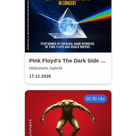
Pink Floyd's The Dark Side of
the Moon - In Concert
Hildesheim, halle39
17.11.2026
20:30 Uhr