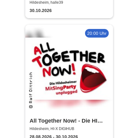
2026/27
Hildesheim, halle39
30.10.2026
20:00 Uhr
All Together Now! - Die HI
MitSingParty
Hildesheim, HI-X DIGIHUB
28.08.2026 - 30.10.2026