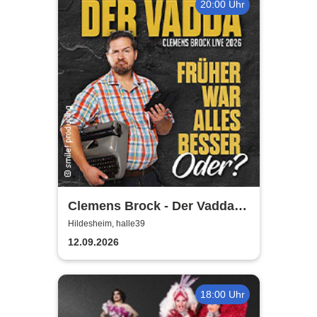
20:00 Uhr
Clemens Brock - Der Vadda -
Früher war alles besser,
Hildesheim, halle39
oder?
12.09.2026
18:00 Uhr