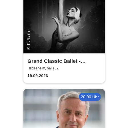
Grand Classic Ballet -
Schwanensee - Jenseits der
Hildesheim, halle39
Bühne mit live Streichquartett
19.09.2026
20:00 Uhr