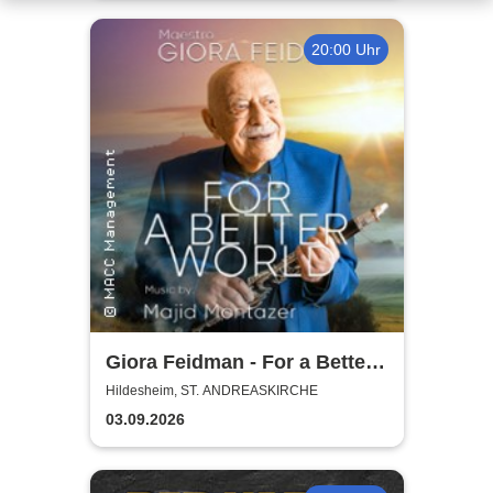
20:00 Uhr
Giora Feidman - For a Better
World
Hildesheim, ST. ANDREASKIRCHE
03.09.2026