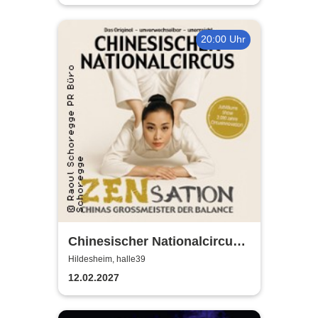
20:00 Uhr
Chinesischer Nationalcircus -
ZENsation - Chinas
Hildesheim, halle39
Grossmeister der Balance
12.02.2027