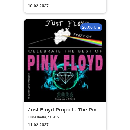
10.02.2027
20:00 Uhr
Just Floyd Project - The Pink
Floyd Tribute Show
Hildesheim, halle39
11.02.2027