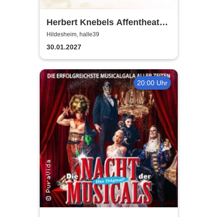
Herbert Knebels Affentheater
- Voll Karacho!
Hildesheim, halle39
30.01.2027
20:00 Uhr