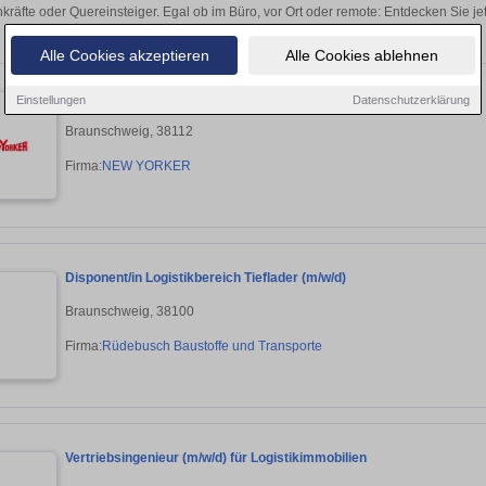
kräfte oder Quereinsteiger. Egal ob im Büro, vor Ort oder remote: Entdecken Sie j
auf passende Logistiker-Stellen in 
Alle Cookies akzeptieren
Alle Cookies ablehnen
SACHBEARBEITER* LOGISTIK IMPORT - ZOLL
Einstellungen
Datenschutzerklärung
Braunschweig, 38112
Firma:
NEW YORKER
Disponent/in Logistikbereich Tieflader (m/w/d)
Braunschweig, 38100
Firma:
Rüdebusch Baustoffe und Transporte
Vertriebsingenieur (m/w/d) für Logistikimmobilien