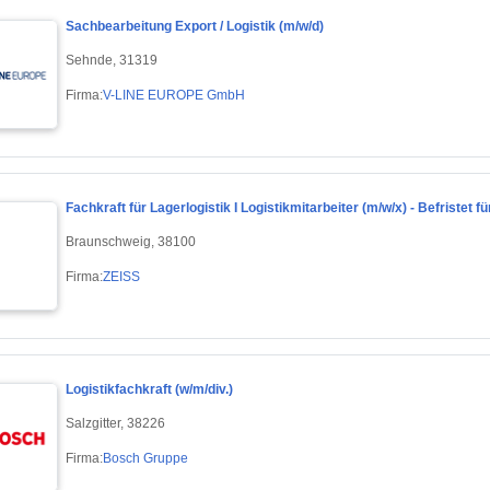
Sachbearbeitung Export / Logistik (m/w/d)
Sehnde, 31319
Firma:
V-LINE EUROPE GmbH
Fachkraft für Lagerlogistik I Logistikmitarbeiter (m/w/x) - Befristet f
Braunschweig, 38100
Firma:
ZEISS
Logistikfachkraft (w/m/div.)
Salzgitter, 38226
Firma:
Bosch Gruppe