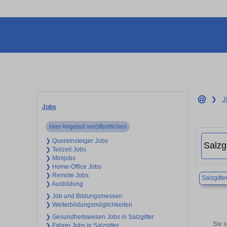
❯
J
Jobs
Hier Angebot veröffentlichen
❯ Quereinsteiger Jobs
❯ Teilzeit Jobs
❯ Minijobs
❯ Home-Office Jobs
❯ Remote Jobs
Salzgitte
❯ Ausbildung
❯ Job und Bildungsmessen
❯ Weiterbildungsmöglichkeiten
❯ Gesundheitswesen Jobs in Salzgitter
Sie s
❯ Fahrer Jobs in Salzgitter