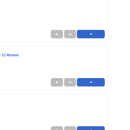
★
➦
➜
ür 12 Monate
★
➦
➜