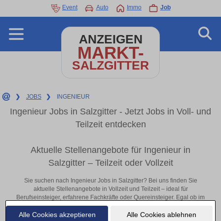
Event
Auto
Immo
Job
ANZEIGEN
MARKT-
SALZGITTER
❯
JOBS
❯
INGENIEUR
Ingenieur Jobs in Salzgitter - Jetzt Jobs in Voll- und
Teilzeit entdecken
Aktuelle Stellenangebote für Ingenieur in
Salzgitter – Teilzeit oder Vollzeit
Sie suchen nach Ingenieur Jobs in Salzgitter? Bei uns finden Sie
aktuelle Stellenangebote in Vollzeit und Teilzeit – ideal für
Berufseinsteiger, erfahrene Fachkräfte oder Quereinsteiger. Egal ob im
Büro, vor Ort oder remote: Entdecken Sie jetzt neue Chancen in Ihrer
Alle Cookies akzeptieren
Alle Cookies ablehnen
Region und bewerben Sie sich direkt auf passende Ingenieur-Stellen in