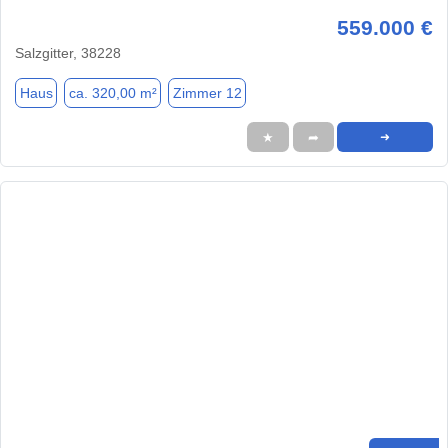
559.000 €
Salzgitter, 38228
Haus
ca. 320,00 m²
Zimmer 12
★
➦
➜