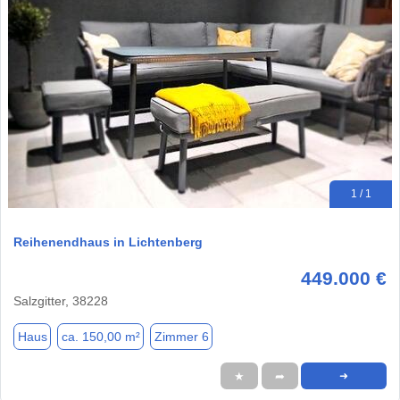
1 / 1
Reihenendhaus in Lichtenberg
449.000 €
Salzgitter, 38228
Haus
ca. 150,00 m²
Zimmer 6
★
➦
➜