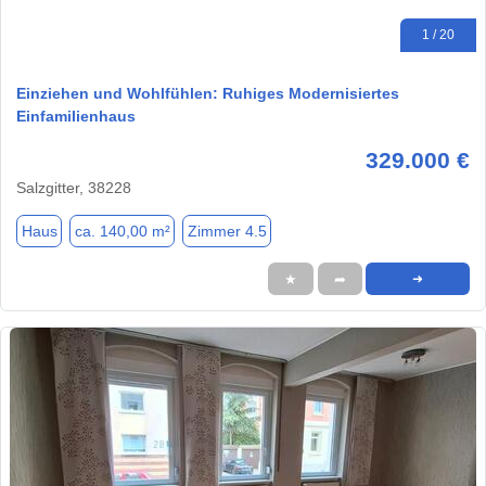
1 / 20
Einziehen und Wohlfühlen: Ruhiges Modernisiertes
Einfamilienhaus
329.000 €
Salzgitter, 38228
Haus
ca. 140,00 m²
Zimmer 4.5
★
➦
➜