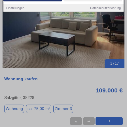
Einstellungen
Datenschutzerklärung
1 / 17
Wohnung kaufen
109.000 €
Salzgitter, 38228
Wohnung
ca. 75,00 m²
Zimmer 3
★
➦
➜