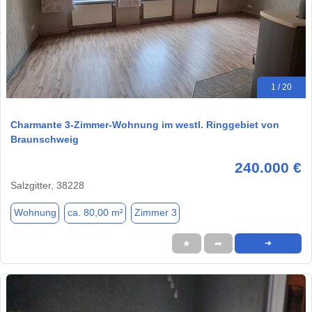
1 / 20
Charmante 3-Zimmer-Wohnung im westl. Ringgebiet von
Braunschweig
240.000 €
Salzgitter, 38228
Wohnung
ca. 80,00 m²
Zimmer 3
★
➦
➜