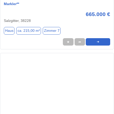
Markler**
665.000 €
Salzgitter, 38228
Haus
ca. 215,00 m²
Zimmer 7
★
➦
➜