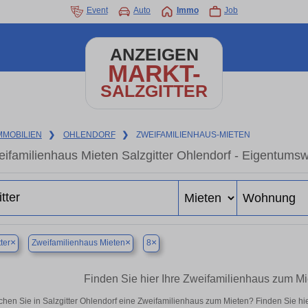
Event
Auto
Immo
Job
ANZEIGEN
MARKT-
SALZGITTER
MMOBILIEN
❯
OHLENDORF
❯
ZWEIFAMILIENHAUS-MIETEN
ifamilienhaus Mieten Salzgitter Ohlendorf - Eigentumsw
×
×
×
ter
Zweifamilienhaus Mieten
8
Finden Sie hier Ihre Zweifamilienhaus zum Mie
chen Sie in Salzgitter Ohlendorf eine Zweifamilienhaus zum Mieten? Finden Sie h