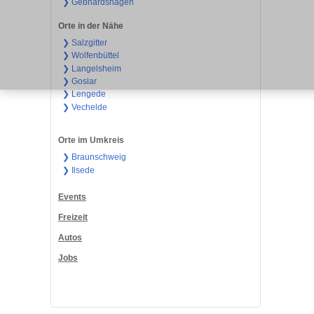
❯ Gebhardshagen
Orte in der Nähe
❯ Salzgitter
❯ Wolfenbüttel
❯ Langelsheim
❯ Goslar
❯ Lengede
❯ Vechelde
Orte im Umkreis
❯ Braunschweig
❯ Ilsede
Events
Freizeit
Autos
Jobs