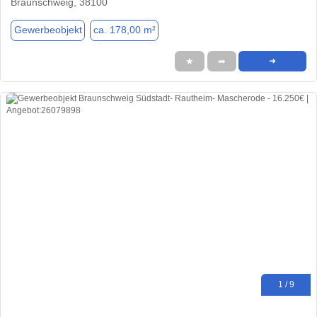
Braunschweig, 38100
Gewerbeobjekt
ca. 178,00 m²
★
➦
➜
1 / 9