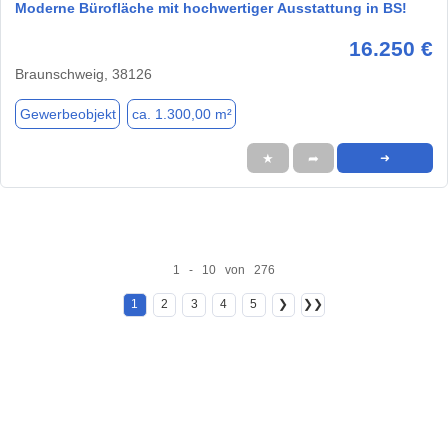
Moderne Bürofläche mit hochwertiger Ausstattung in BS!
16.250 €
Braunschweig, 38126
Gewerbeobjekt
ca. 1.300,00 m²
★
➦
➜
1 - 10 von 276
1
2
3
4
5
❯
❯❯