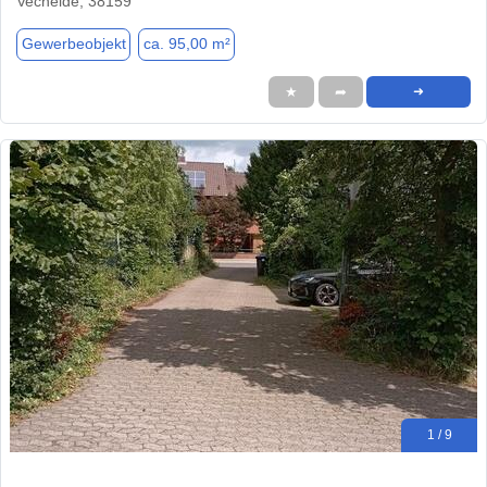
Vechelde, 38159
Gewerbeobjekt
ca. 95,00 m²
★
➦
➜
1 / 9