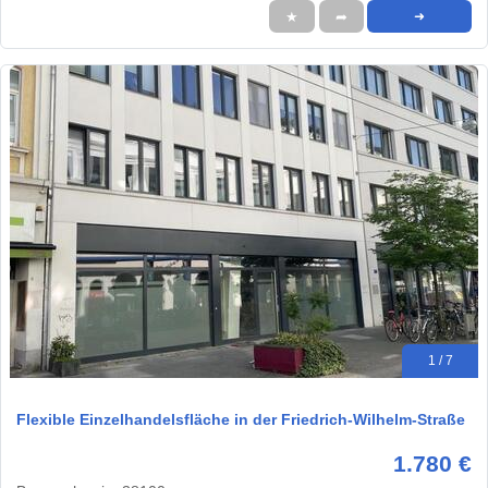
★
➦
➜
1 / 7
Flexible Einzelhandelsfläche in der Friedrich-Wilhelm-Straße
1.780 €