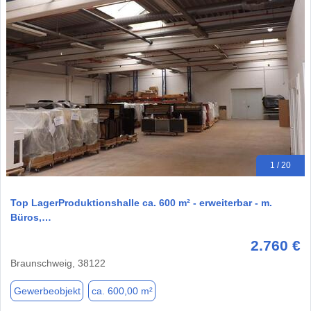
1 / 20
Top LagerProduktionshalle ca. 600 m² - erweiterbar - m.
Büros,…
2.760 €
Braunschweig, 38122
Gewerbeobjekt
ca. 600,00 m²