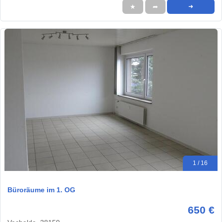
★
➦
➜
1 / 16
Büroräume im 1. OG
650 €