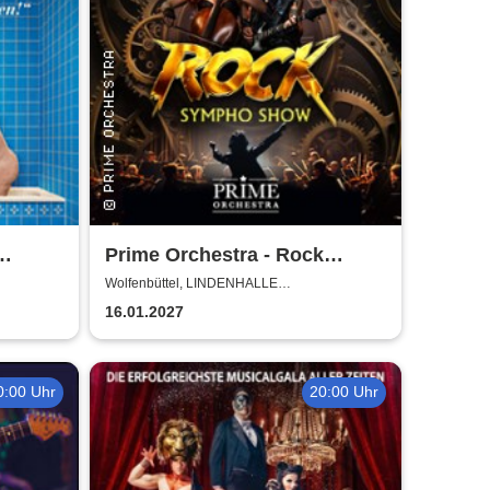
Prime Orchestra - Rock
Sympho Show
Wolfenbüttel, LINDENHALLE
WOLFENBÜTTEL
16.01.2027
0:00 Uhr
20:00 Uhr