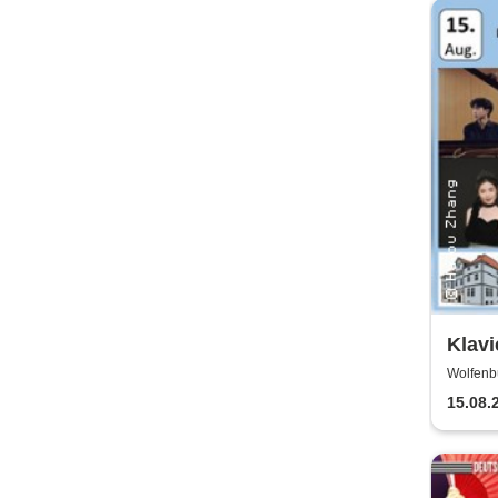
Klavi
Eröf
Wolfenbü
Meis
15.08.