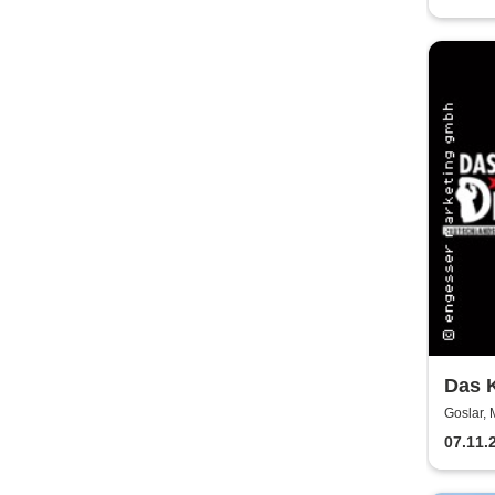
Das K
raus 
Goslar, 
07.11.