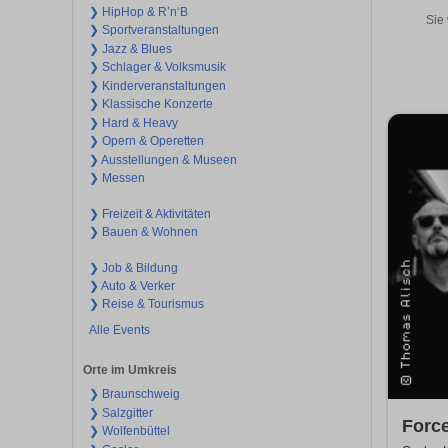
❯ HipHop & R’n‘B
Sie 
❯ Sportveranstaltungen
❯ Jazz & Blues
❯ Schlager & Volksmusik
❯ Kinderveranstaltungen
❯ Klassische Konzerte
❯ Hard & Heavy
❯ Opern & Operetten
❯ Ausstellungen & Museen
❯ Messen
❯ Freizeit & Aktivitäten
❯ Bauen & Wohnen
❯ Job & Bildung
❯ Auto & Verker
❯ Reise & Tourismus
Alle Events
Orte im Umkreis
❯ Braunschweig
❯ Salzgitter
Force
❯ Wolfenbüttel