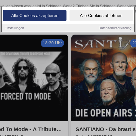
wollen wissen was los ist in Schladen-Werla? Erleben Sie in Schladen-Werla viels
Theateraufführungen oder aufregende Veranstaltungen in Schladen-Werla
Alle Cookies akzeptieren
Alle Cookies ablehnen
Einstellungen
Datenschutzerklärung
18:30 Uhr
2
d To Mode - A Tribute
SANTIANO - Da braut s