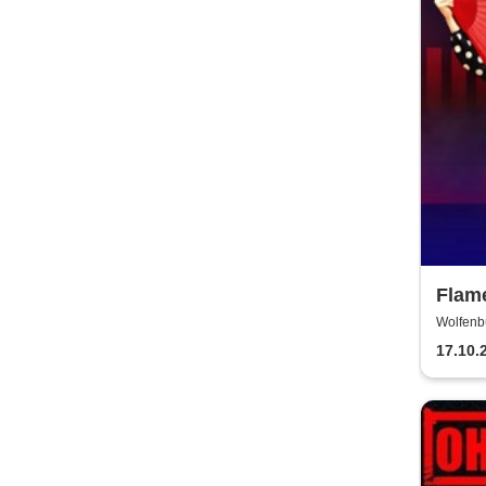
Flame
Flam
Wolfenb
WOLFE
Deut
17.10.
Flam