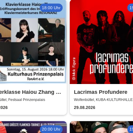
18:00 Uhr
1
erklasse Haiou Zhang -
Lacrimas Profundere
fnungskonzert des
ttel, Festsaal Prinzenpalais
Wolfenbüttel, KUBA-KULTURHALLE
terkurses RESONANZ
2026
29.08.2026
20:00 Uhr
1