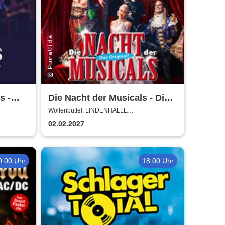
s -
Die Nacht der Musicals - Die
erfolgreichste Musicalgala
Wolfenbüttel, LINDENHALLE
WOLFENBÜTTEL
aller Zeiten
02.02.2027
0:00 Uhr
18:00 Uhr