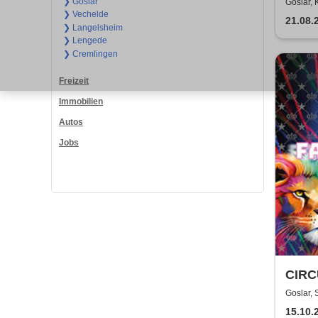
To D
❯ Goslar
Goslar,
❯ Vechelde
21.08.
❯ Langelsheim
❯ Lengede
❯ Cremlingen
Freizeit
Immobilien
Autos
Jobs
CIRC
FARB
Goslar, 
| Gos
15.10.