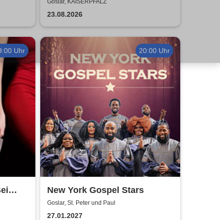
Air
2026
Goslar, KAISERPFALZ
23.08.2026
9:00 Uhr
20:00 Uhr
ei
New York Gospel Stars
Goslar, St. Peter und Paul
27.01.2027