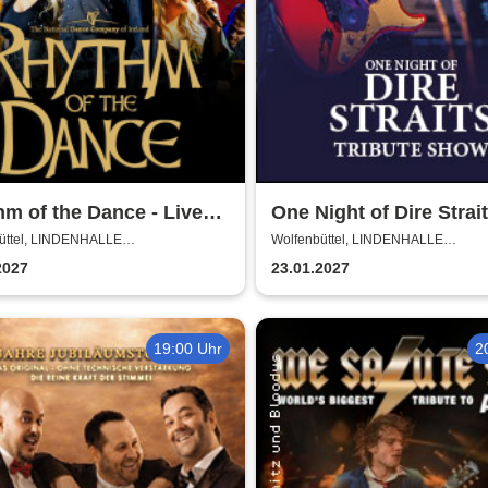
m of the Dance - Live
One Night of Dire Strait
Tribute Show
üttel, LINDENHALLE
Wolfenbüttel, LINDENHALLE
NBÜTTEL
WOLFENBÜTTEL
2027
23.01.2027
19:00 Uhr
2