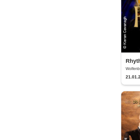
Rhyth
2027
Wolfenb
WOLFE
21.01.