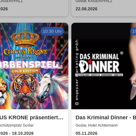
epeche Mode
was zusammen - Open 
 KAISERPFALZ
Goslar, KAISERPFALZ
2026
2026
22.08.2026
10:30 Uhr
1
US KRONE präsentiert
Das Kriminal Dinner - B
ENSPIEL - Gold Edition
Aussage: Mord!
Schützenplatz Goslar
Goslar, Hotel Achtermann
lar
2026 - 18.10.2026
05.11.2026