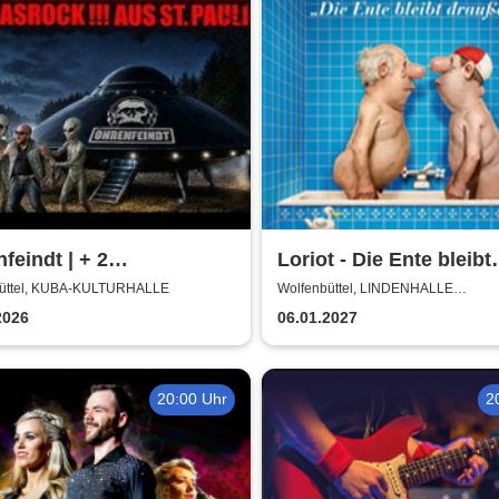
feindt | + 2
Loriot - Die Ente bleibt
ortbands
draußen!
üttel, KUBA-KULTURHALLE
Wolfenbüttel, LINDENHALLE
WOLFENBÜTTEL
2026
06.01.2027
20:00 Uhr
2