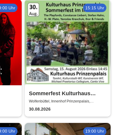
9:00 Uhr
15:15 Uhr
Sommerfest Kulturhaus
Prinzenpalais
Wolfenbüttel, Innenhof Prinzenpalais,
Wolfenbüttel
30.08.2026
9:00 Uhr
19:00 Uhr