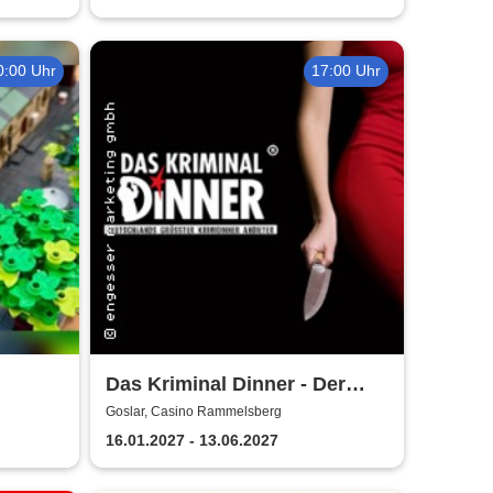
0:00 Uhr
17:00 Uhr
Das Kriminal Dinner - Der
r
Polterabendkiller
Goslar, Casino Rammelsberg
16.01.2027 - 13.06.2027