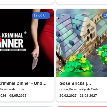
19:00 Uhr
1
riminal Dinner - Und
Gose Bricks |
bist du
Kulturmarktplatz Gosla
Maltermeister Turm
Goslar, Kulturmarktplatz Goslar
2026 - 08.05.2027
20.02.2027 - 21.02.2027