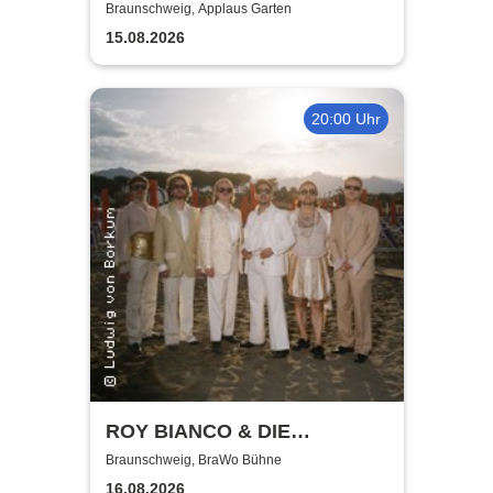
Mitternachtskonzert
Braunschweig, Applaus Garten
15.08.2026
20:00 Uhr
ROY BIANCO & DIE
ABBRUNZATI BOYS - LIVE
Braunschweig, BraWo Bühne
2026
16.08.2026