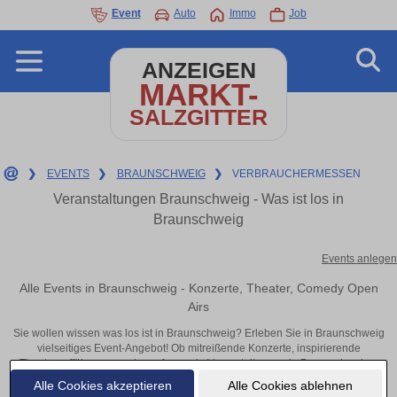
Event
Auto
Immo
Job
ANZEIGEN
MARKT-
SALZGITTER
❯
EVENTS
❯
BRAUNSCHWEIG
❯
VERBRAUCHERMESSEN
Veranstaltungen Braunschweig - Was ist los in
Braunschweig
Events anlegen
Alle Events in Braunschweig - Konzerte, Theater, Comedy Open
Airs
Sie wollen wissen was los ist in Braunschweig? Erleben Sie in Braunschweig
vielseitiges Event-Angebot! Ob mitreißende Konzerte, inspirierende
Theateraufführungen oder aufregende Veranstaltungen in Braunschweig –
hier finden alles im Überblick und Tickets.
Alle Cookies akzeptieren
Alle Cookies ablehnen