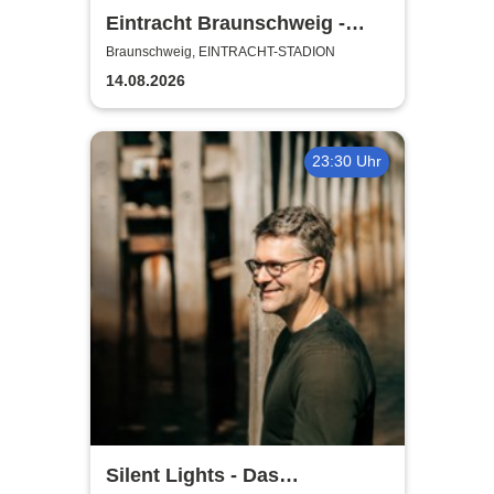
Eintracht Braunschweig -
Saison 2026/27
Braunschweig, EINTRACHT-STADION
14.08.2026
23:30 Uhr
Silent Lights - Das