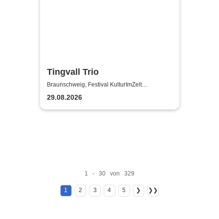
Tingvall Trio
Braunschweig, Festival KulturImZelt
Braunschweig
29.08.2026
1 - 30 von 329
1
2
3
4
5
❯
❯❯