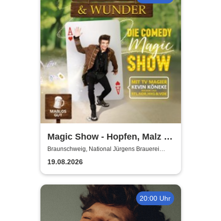
Magic Show - Hopfen, Malz &
Wunder - Kevin Köneke
Braunschweig, National Jürgens Brauerei
GmbH
19.08.2026
20:00 Uhr