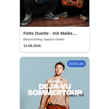
Fette Duette - mit Maike
Jacobs & Markus Schultze
Braunschweig, Applaus Garten
13.08.2026
20:00 Uhr