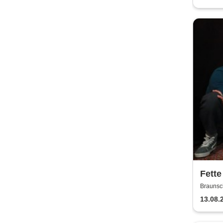
Fette
Jaco
Braunsc
13.08.