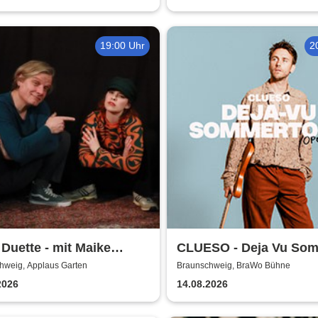
19:00 Uhr
2
 Duette - mit Maike
CLUESO - Deja Vu So
bs & Markus Schultze
Open Air
hweig, Applaus Garten
Braunschweig, BraWo Bühne
2026
14.08.2026