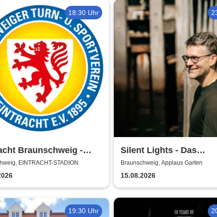
18:30 Uhr
2
acht Braunschweig -
Silent Lights - Das
n 2026/27
Mitternachtskonzert
chweig, EINTRACHT-STADION
Braunschweig, Applaus Garten
2026
15.08.2026
19:30 Uhr
2