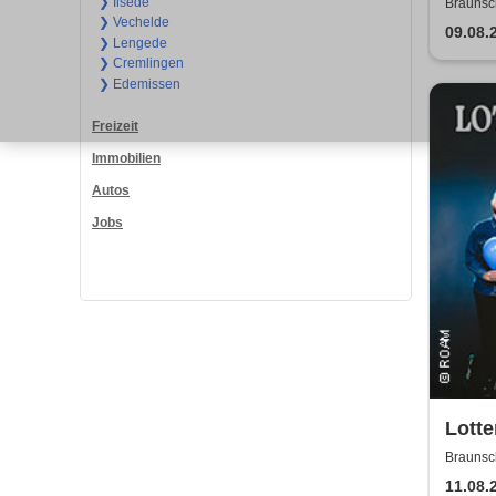
❯ Ilsede
Braunsc
❯ Vechelde
09.08.
❯ Lengede
❯ Cremlingen
❯ Edemissen
Freizeit
Immobilien
Autos
Jobs
Lotte
Braunsc
11.08.