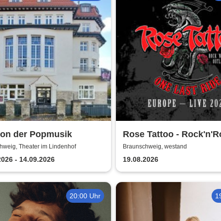
kon der Popmusik
Rose Tattoo - Rock'n'Ro
Outlaws – One Last Ri
hweig, Theater im Lindenhof
Braunschweig, westand
2026 - 14.09.2026
19.08.2026
20:00 Uhr
1