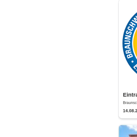
Eintr
Saiso
Brauns
14.08.