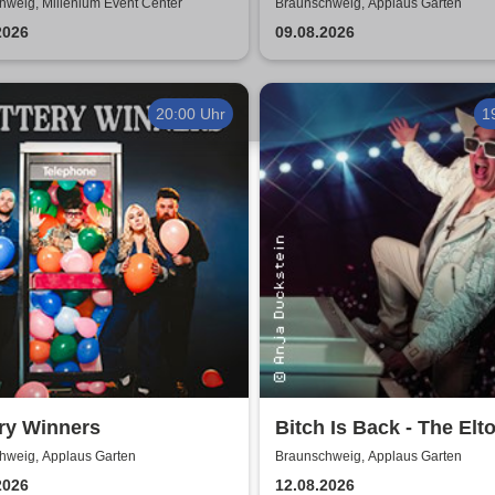
hweig, Millenium Event Center
Braunschweig, Applaus Garten
2026
09.08.2026
20:00 Uhr
1
ry Winners
Bitch Is Back - The Elt
John Show
hweig, Applaus Garten
Braunschweig, Applaus Garten
2026
12.08.2026