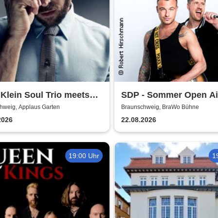
 Klein Soul Trio meets
SDP - Sommer Open Ai
Mutzke
hweig, Applaus Garten
Braunschweig, BraWo Bühne
2026
22.08.2026
19:00 Uhr
1