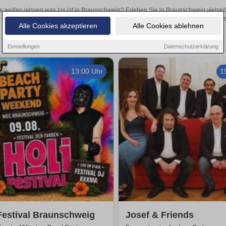
e wollen wissen was los ist in Braunschweig? Erleben Sie in Braunschweig vielsei
Theateraufführungen oder aufregende Veranstaltungen in Braunschweig 
Alle Cookies akzeptieren
Alle Cookies ablehnen
Einstellungen
Datenschutzerklärung
13:00 Uhr
1
Festival Braunschweig
Josef & Friends