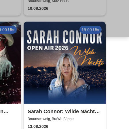
Braunschweig, KufA Haus
10.08.2026
9:00 Uhr
19:00 Uhr
on
Sarah Connor: Wilde Nächte -
Open Air 2026
Braunschweig, BraWo Bühne
13.08.2026