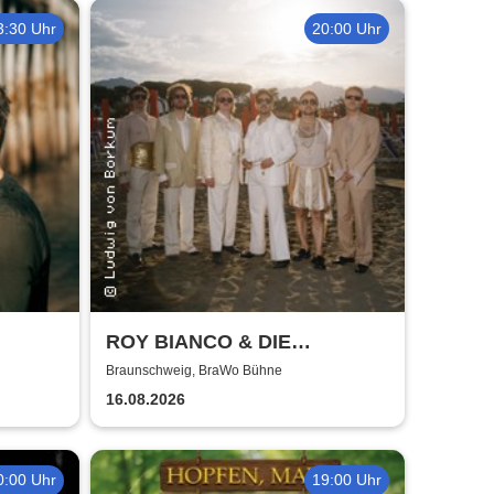
3:30 Uhr
20:00 Uhr
ROY BIANCO & DIE
ABBRUNZATI BOYS - LIVE
Braunschweig, BraWo Bühne
2026
16.08.2026
0:00 Uhr
19:00 Uhr