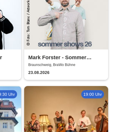
r
Mark Forster - Sommer
Shows 2026
Braunschweig, BraWo Bühne
23.08.2026
9:30 Uhr
19:00 Uhr