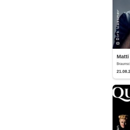
Matti
Max 
Braunsc
21.08.