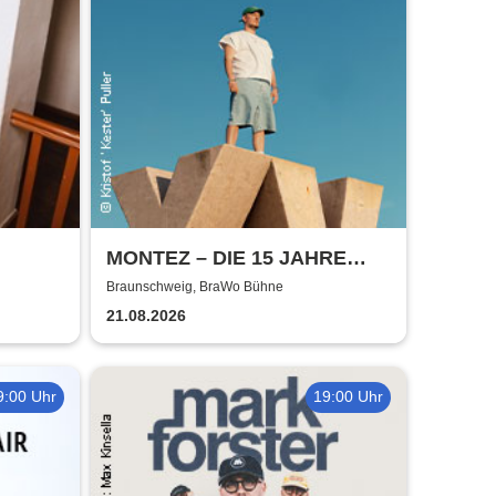
MONTEZ – DIE 15 JAHRE
MONTEZ – TOUR
Braunschweig, BraWo Bühne
21.08.2026
9:00 Uhr
19:00 Uhr