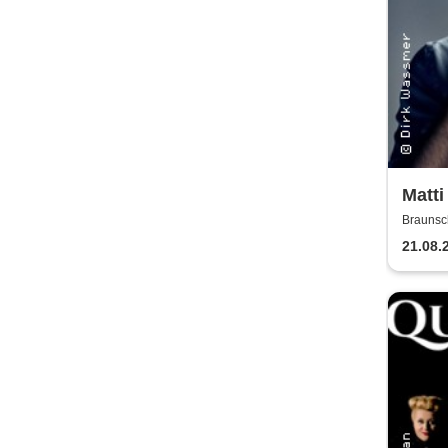
Matti
Max 
Braunsc
21.08.