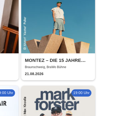
MONTEZ – DIE 15 JAHRE
MONTEZ – TOUR
Braunschweig, BraWo Bühne
21.08.2026
9:00 Uhr
19:00 Uhr