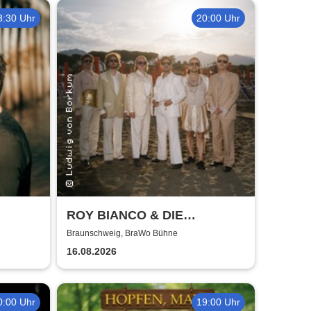
3:30 Uhr
20:00 Uhr
ROY BIANCO & DIE
ABBRUNZATI BOYS - LIVE
Braunschweig, BraWo Bühne
2026
16.08.2026
0:00 Uhr
19:00 Uhr