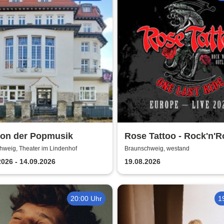
kon der Popmusik
Rose Tattoo - Rock'n'Ro
Outlaws – One Last Ri
hweig, Theater im Lindenhof
Braunschweig, westand
2026 - 14.09.2026
19.08.2026
20:00 Uhr
1