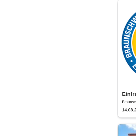
Eintr
Saiso
Brauns
14.08.