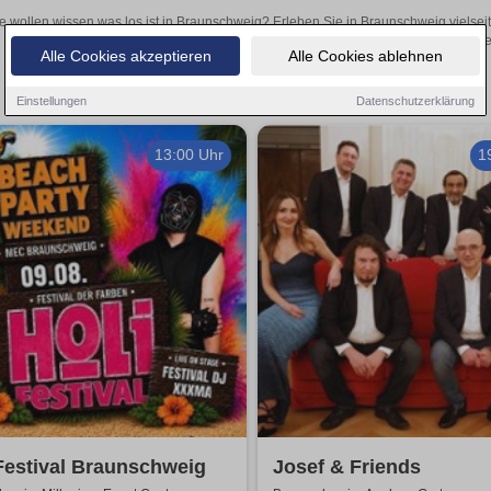
e wollen wissen was los ist in Braunschweig? Erleben Sie in Braunschweig vielsei
Theateraufführungen oder aufregende Veranstaltungen in Braunschweig 
Alle Cookies akzeptieren
Alle Cookies ablehnen
Einstellungen
Datenschutzerklärung
13:00 Uhr
1
Festival Braunschweig
Josef & Friends