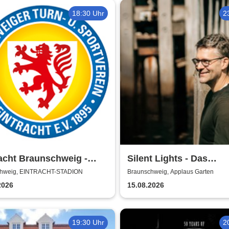
18:30 Uhr
2
acht Braunschweig -
Silent Lights - Das
n 2026/27
Mitternachtskonzert
chweig, EINTRACHT-STADION
Braunschweig, Applaus Garten
2026
15.08.2026
19:30 Uhr
2