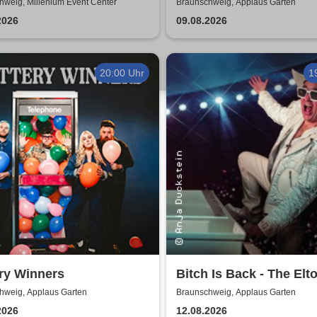
hweig, Millenium Event Center
Braunschweig, Applaus Garten
2026
09.08.2026
20:00 Uhr
1
ry Winners
Bitch Is Back - The Elt
John Show
hweig, Applaus Garten
Braunschweig, Applaus Garten
2026
12.08.2026