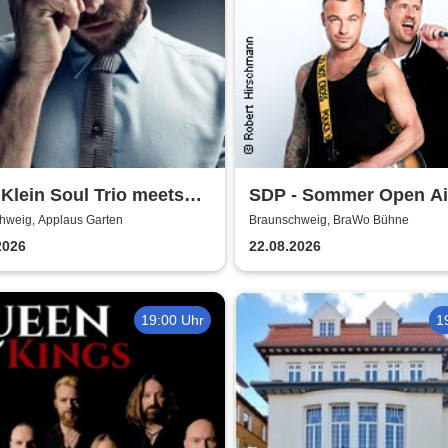
 Klein Soul Trio meets
SDP - Sommer Open Ai
Mutzke
hweig, Applaus Garten
Braunschweig, BraWo Bühne
2026
22.08.2026
19:00 Uhr
1