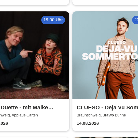
19:00 Uhr
2
 Duette - mit Maike
CLUESO - Deja Vu So
bs & Markus Schultze
Open Air
hweig, Applaus Garten
Braunschweig, BraWo Bühne
2026
14.08.2026