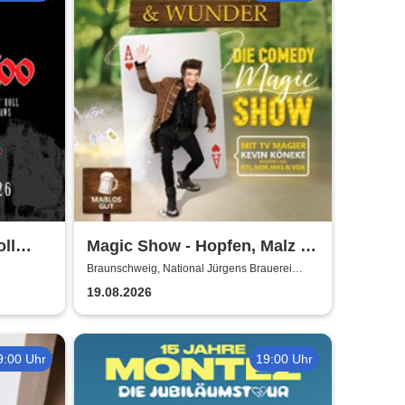
ll
Magic Show - Hopfen, Malz &
de
Wunder - Kevin Köneke
Braunschweig, National Jürgens Brauerei
GmbH
19.08.2026
9:00 Uhr
19:00 Uhr