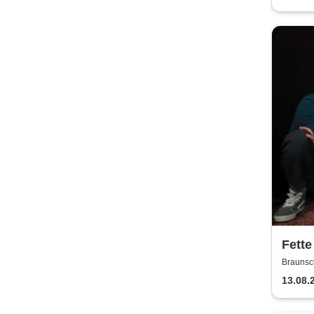
Fette
Jaco
Braunsc
13.08.