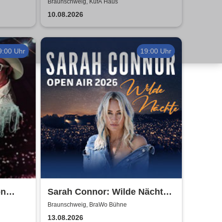
Braunschweig, KufA Haus
10.08.2026
9:00 Uhr
19:00 Uhr
on
Sarah Connor: Wilde Nächte -
Open Air 2026
Braunschweig, BraWo Bühne
13.08.2026