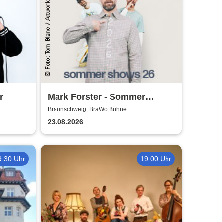
r
Mark Forster - Sommer
Shows 2026
Braunschweig, BraWo Bühne
23.08.2026
9:30 Uhr
19:00 Uhr