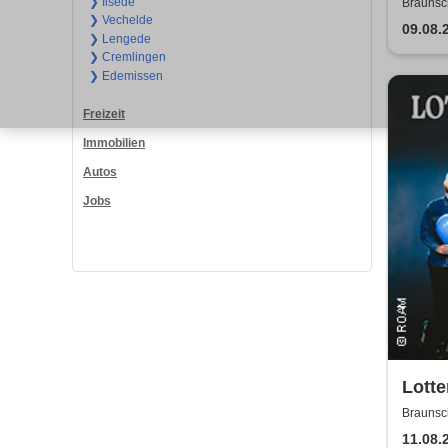
❯ Ilsede
Braunsc
❯ Vechelde
09.08.
❯ Lengede
❯ Cremlingen
❯ Edemissen
Freizeit
Immobilien
Autos
Jobs
Lotte
Braunsc
11.08.