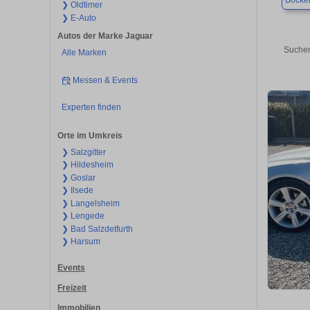
Bocke
❯ Oldtimer
❯ E-Auto
Autos der Marke Jaguar
Suchen
Alle Marken
Messen & Events
Experten finden
Orte im Umkreis
❯ Salzgitter
❯ Hildesheim
❯ Goslar
❯ Ilsede
❯ Langelsheim
❯ Lengede
❯ Bad Salzdetfurth
❯ Harsum
Events
Freizeit
Immobilien