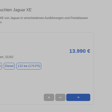
auchten Jaguar XE
E von Jaguar in verschiedenen Ausführungen und Preisklassen
r.
13.990 €
en, 31162
m
Diesel
132 kw (179 PS)
★
➦
➜