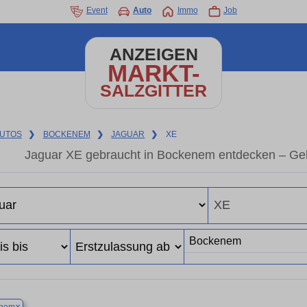
Event
Auto
Immo
Job
ANZEIGEN
MARKT-
SALZGITTER
UTOS
❯
BOCKENEM
❯
JAGUAR
❯
XE
Jaguar XE gebraucht in Bockenem entdecken – Geb
×