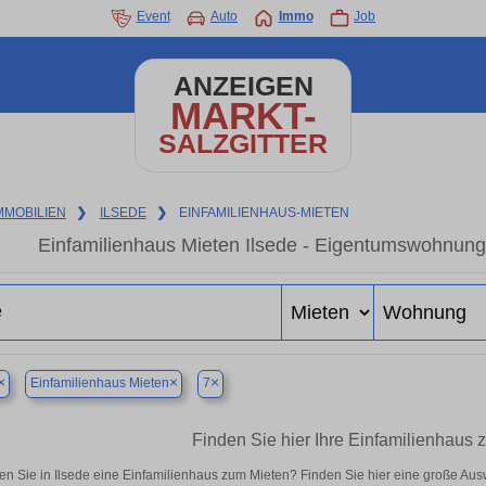
Event
Auto
Immo
Job
ANZEIGEN
MARKT-
SALZGITTER
MMOBILIEN
❯
ILSEDE
❯
EINFAMILIENHAUS-MIETEN
Einfamilienhaus Mieten Ilsede - Eigentumswohnung 
×
×
×
Einfamilienhaus Mieten
7
Finden Sie hier Ihre Einfamilienhaus 
n Sie in Ilsede eine Einfamilienhaus zum Mieten? Finden Sie hier eine große Au