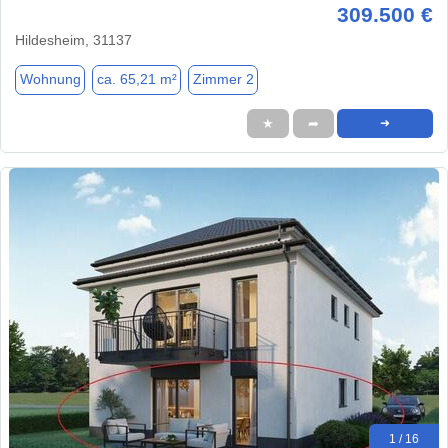
309.500 €
Hildesheim, 31137
Wohnung
ca. 65,21 m²
Zimmer 2
★
➦
➜
1 / 16