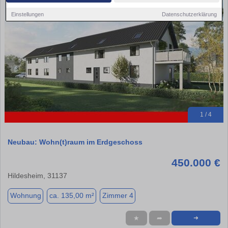
Einstellungen
Datenschutzerklärung
1 / 4
Neubau: Wohn(t)raum im Erdgeschoss
450.000 €
Hildesheim, 31137
Wohnung
ca. 135,00 m²
Zimmer 4
★
➦
➜