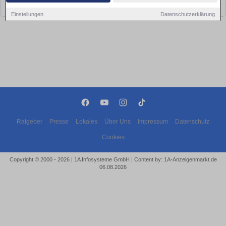
bald wieder vorbei!
Einstellungen
Datenschutzerklärung
Ratgeber
Presse
Lokales
Über Uns
Impressum
Datenschutz
Cookies
Copyright © 2000 - 2026 | 1A Infosysteme GmbH | Content by: 1A-Anzeigenmarkt.de
06.08.2026