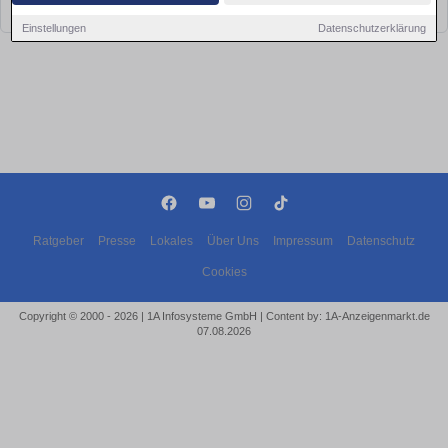
bald wieder vorbei!
Einstellungen
Datenschutzerklärung
Ratgeber
Presse
Lokales
Über Uns
Impressum
Datenschutz
Cookies
Copyright © 2000 - 2026 | 1A Infosysteme GmbH | Content by: 1A-Anzeigenmarkt.de
07.08.2026