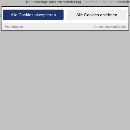
Kapitalanlage oder zur Vermietung – hier finden Sie Ihre Immobili
Alle Cookies akzeptieren
Alle Cookies ablehnen
onnten wir derzeit keine passenden Objekte finden. Schauen Sie bald wieder vo
Einstellungen
Datenschutzerklärung