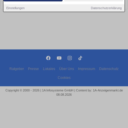
bald wieder vorbei!
Einstellungen
Datenschutzerklärung
Ratgeber
Presse
Lokales
Über Uns
Impressum
Datenschutz
Cookies
Copyright © 2000 - 2026 | 1A Infosysteme GmbH | Content by: 1A-Anzeigenmarkt.de
08.08.2026