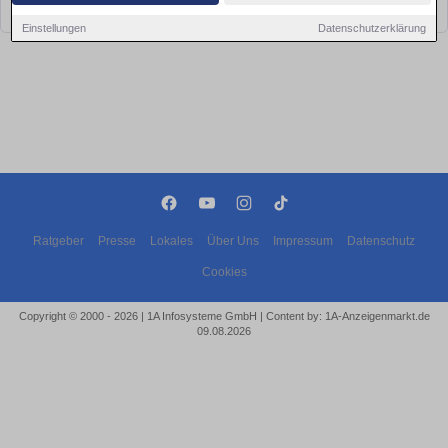
bald wieder vorbei!
Einstellungen
Datenschutzerklärung
Ratgeber
Presse
Lokales
Über Uns
Impressum
Datenschutz
Cookies
Copyright © 2000 - 2026 | 1A Infosysteme GmbH | Content by: 1A-Anzeigenmarkt.de
09.08.2026